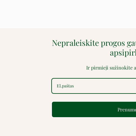
Nepraleiskite progos g
apsipi
Ir pirmieji sužinokite
Prenume