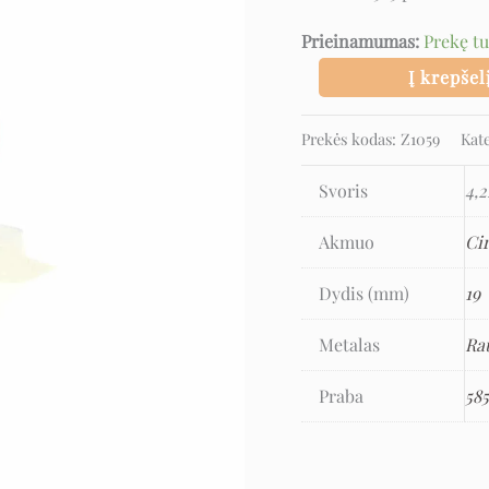
Prieinamumas:
Prekę t
Į krepšel
Prekės kodas:
Z1059
Kat
Svoris
4,2
Akmuo
Ci
Dydis (mm)
19
Metalas
Ra
Praba
58