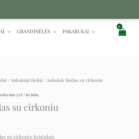
AI
GRANDINĖLĖS
PAKABUKAI
edai
/
Auksiniai žiedai
/ Auksinis žiedas su cirkoniu
rent
ce
įmoka nuo
23
€
/ 60 mėn.
das su cirkoniu
 €.
as su cirkonio kristalais