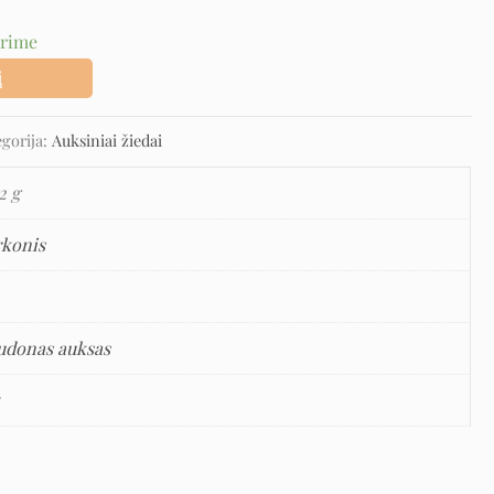
urime
į
egorija:
Auksiniai žiedai
2 g
rkonis
udonas auksas
5