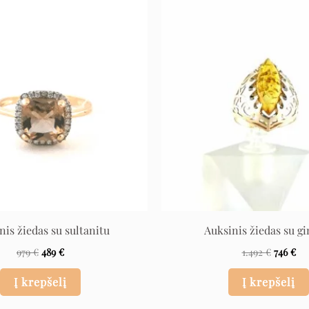
Original
Current
Origina
Cu
price
price
price
pri
was:
is:
was:
is:
979 €.
489 €.
1.492 €.
746
nis žiedas su sultanitu
Auksinis žiedas su gi
979
€
489
€
1.492
€
746
€
Į krepšelį
Į krepšelį