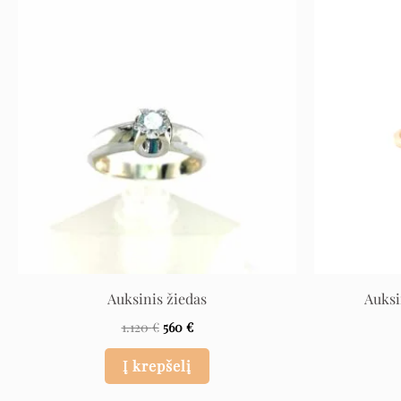
Original
Current
price
price
was:
is:
1.120 €.
560 €.
Auksinis žiedas
Auksi
1.120
€
560
€
Į krepšelį