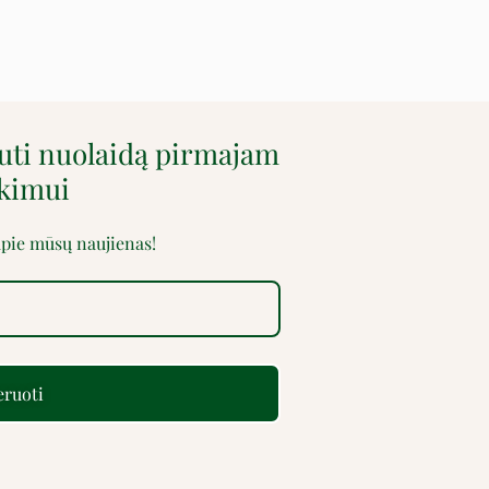
auti nuolaidą pirmajam
rkimui
 apie mūsų naujienas!
ruoti