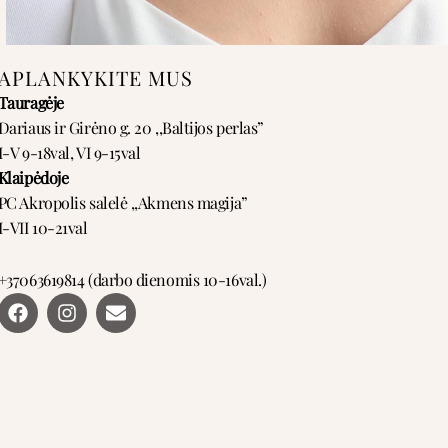
APLANKYKITE MUS
Tauragėje
Dariaus ir Girėno g. 20 ,,Baltijos perlas”
I-V 9-18val, VI 9-15val
Klaipėdoje
PC Akropolis salelė ,,Akmens magija”
I-VII 10-21val
+37063619814 (darbo dienomis 10-16val.)
F
I
E
a
n
n
c
s
v
e
t
e
b
a
l
o
g
o
o
r
p
k
a
e