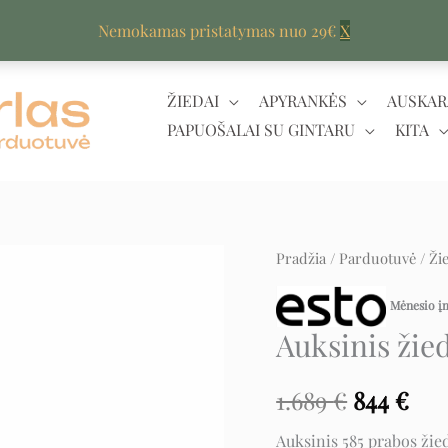
Nemokamas pristatymas nuo 29€
X
ŽIEDAI
APYRANKĖS
AUSKAR
PAPUOŠALAI SU GINTARU
KITA
produkto
Pradžia
/
Parduotuvė
/
Ži
Original
Cur
kiekis:
price
pri
Mėnesio 
Auksinis
Auksinis žie
žiedas
was:
is:
su
1.689 €.
844
1.689
€
844
€
cirkoniu
Auksinis 585 prabos žied