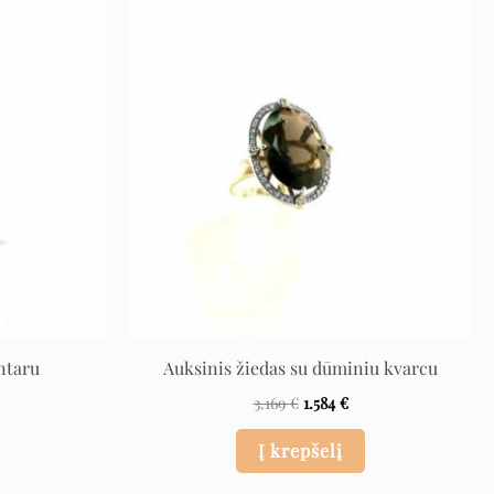
l
rrent
Original
Current
ce
price
price
was:
is:
 €.
3.169 €.
1.584 €.
ntaru
Auksinis žiedas su dūminiu kvarcu
3.169
€
1.584
€
Į krepšelį