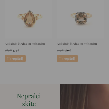
was:
is:
was:
is:
989 €.
494 €.
979 €.
489 €.
Auksinis žiedas su sultanitu
Auksinis žiedas su sultanitu
989
€
494
€
979
€
489
€
Į krepšelį
Į krepšelį
Nepralei
skite