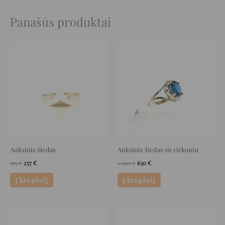
Panašūs produktai
Original
Current
Original
Current
price
price
price
price
was:
is:
was:
is:
515 €.
257 €.
1.260 €.
630 €.
Auksinis žiedas
Auksinis žiedas su cirkoniu
515
€
257
€
1.260
€
630
€
Į krepšelį
Į krepšelį
Original
Current
Original
Current
price
price
price
price