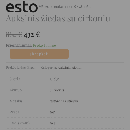
Mėnesio įmoka nuo
15
€
/ 48 mėn.
Auksinis žiedas su cirkoniu
864
€
432
€
Prieinamumas:
Prekę turime
Į krepšelį
Prekės kodas:
Z1201
Kategorija:
Auksiniai žiedai
Svoris
2,16 g
Akmuo
Cirkonis
Metalas
Raudonas auksas
Praba
585
Dydis (mm)
18.5