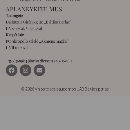
APLANKYKITE MUS
Tauragėje
Dariaus ir Girėno g. 20 ,,Baltijos perlas”
I-V 9-18val, VI 9-15val
Klaipėdoje
PC Akropolis salelė ,,Akmens magija”
I-VII 10-21val
+37063619814 (darbo dienomis 10-16val.)
F
I
E
a
n
n
c
s
v
e
t
e
b
a
l
© 2026 Visos teisės saugomos UAB Baltijos perlas
o
g
o
o
r
p
k
a
e
m