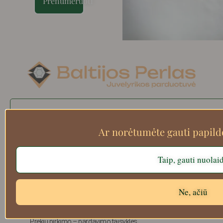
Prenumeruoti
Search
Ar norėtumėte gauti papil
Taip, gauti nuolai
Apie mus
Atsiskaitymo informacija
Prekių grąžinimas
Ne, ačiū
Pristatymas
Privatumas
Prekių pirkimo – pardavimo taisyklės