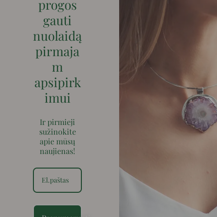
progos
gauti
nuolaidą
pirmaja
m
apsipirk
imui
Ir pirmieji
sužinokite
apie mūsų
naujienas!