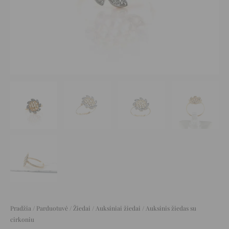
Pradžia
/
Parduotuvė
/
Žiedai
/
Auksiniai žiedai
/ Auksinis žiedas su
cirkoniu