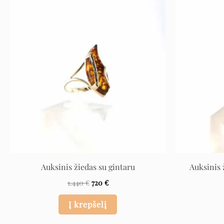
Original
Current
price
price
was:
is:
1.440 €.
720 €.
Auksinis žiedas su gintaru
Auksinis 
1.440
€
720
€
Į krepšelį