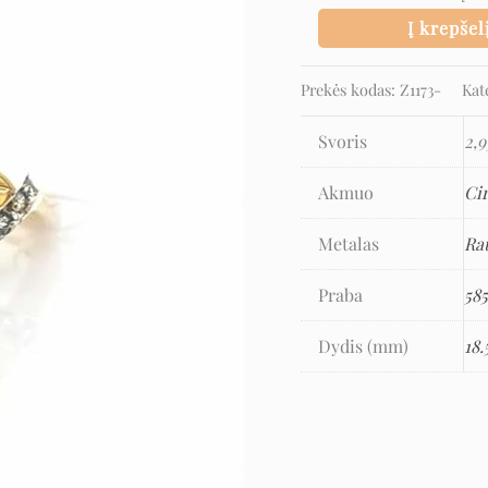
Į krepšel
Prekės kodas:
Z1173-
Kat
Svoris
2,9
Akmuo
Ci
Metalas
Ra
Praba
58
Dydis (mm)
18.