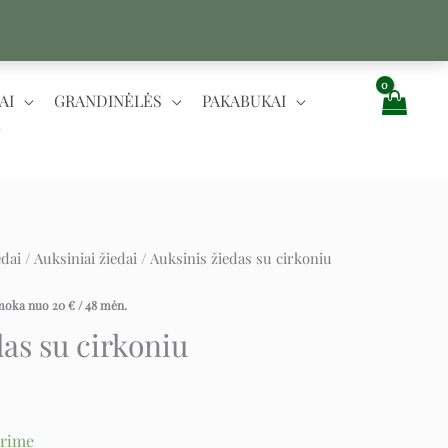
AI
GRANDINĖLĖS
PAKABUKAI
edai
/
Auksiniai žiedai
/ Auksinis žiedas su cirkoniu
rent
e
įmoka nuo
20
€
/ 48 mėn.
das su cirkoniu
€.
urime