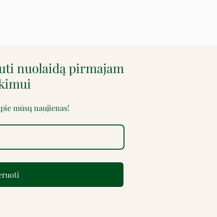
auti nuolaidą pirmajam
rkimui
 apie mūsų naujienas!
ruoti