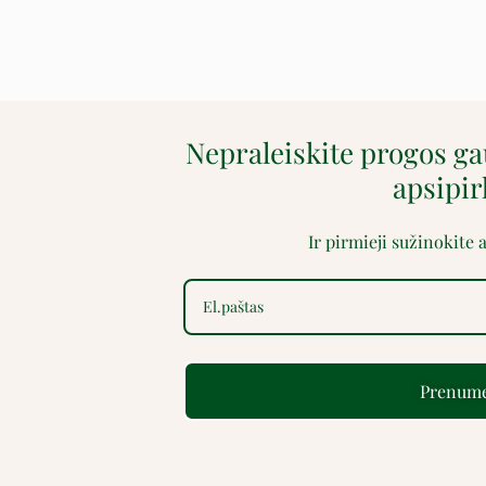
Nepraleiskite progos g
apsipi
Ir pirmieji sužinokite
Prenume