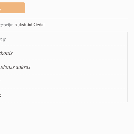
į
egorija:
Auksiniai žiedai
3 g
rkonis
udonas auksas
5
5