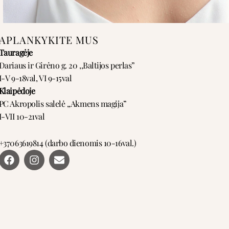
APLANKYKITE MUS
Tauragėje
Dariaus ir Girėno g. 20 ,,Baltijos perlas”
I-V 9-18val, VI 9-15val
Klaipėdoje
PC Akropolis salelė ,,Akmens magija”
I-VII 10-21val
+37063619814 (darbo dienomis 10-16val.)
F
I
E
a
n
n
c
s
v
e
t
e
b
a
l
o
g
o
o
r
p
k
a
e