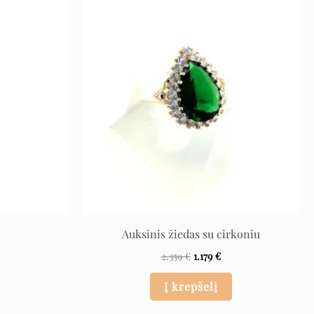
rrent
Original
Current
ce
price
price
was:
is:
 €.
2.359 €.
1.179 €.
Auksinis žiedas su cirkoniu
2.359
€
1.179
€
Į krepšelį