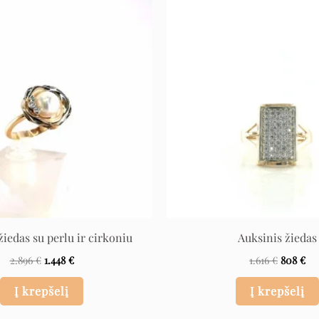
Original
Current
Original
Cu
price
price
price
pri
was:
is:
was:
is:
2.896 €.
1.448 €.
1.616 €.
808
žiedas su perlu ir cirkoniu
Auksinis žiedas
2.896
€
1.448
€
1.616
€
808
€
Į krepšelį
Į krepšelį