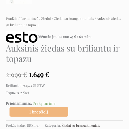
Pradžia
/
Parduotuvė
/
Žiedai
/
Žiedai su brangakmeniais
/ Auksinis žiedas
su briliantu ir topazu
Mėnesio įmoka nuo
45
€
/ 60 mėn.
Auksinis žiedas su briliantu ir
topazu
2.999
€
1.649
€
Briliantai
0.19ct
SI STW
Topazas
2.87ct
Prieinamumas:
Prekę turime
Į krepšelį
Prekės kodas:
BRZ1019
Kategorija:
Žiedai su brangakmeniais