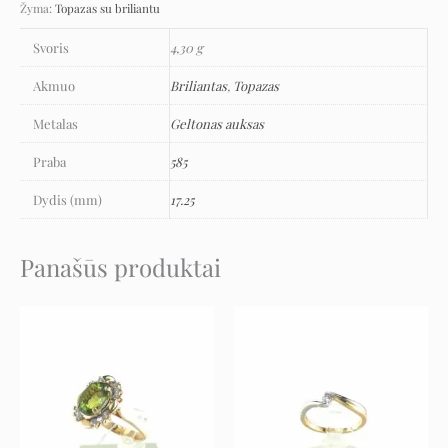
Žyma:
Topazas su briliantu
Svoris
4,30 g
Akmuo
Briliantas
,
Topazas
Metalas
Geltonas auksas
Praba
585
Dydis (mm)
17.25
Panašūs produktai
Original
Current
Original
Current
price
price
price
price
was:
is:
was:
is:
3.569 €.
1.963 €.
1.979 €.
1.088 €.