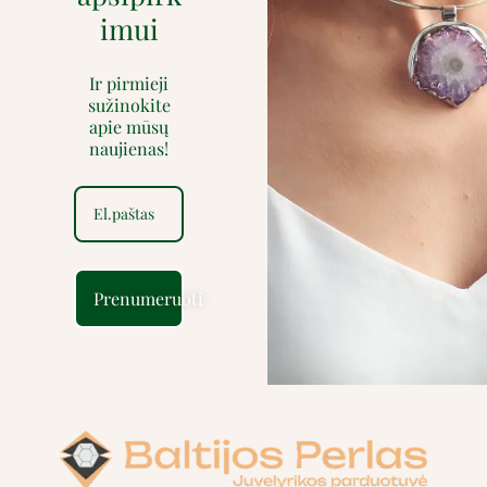
imui
Ir pirmieji
sužinokite
apie mūsų
naujienas!
Prenumeruoti