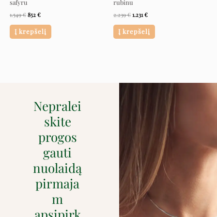
safyru
rubinu
1.549
€
852
€
2.239
€
1.231
€
Į krepšelį
Į krepšelį
Nepralei
skite
progos
gauti
nuolaidą
pirmaja
m
apsipirk