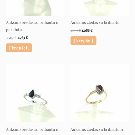
Auksinis žiedas su briliantu ir
Auksinis žiedas su briliantu
peridotu
1.979
€
1.088
€
3.569
€
1.963
€
Į krepšelį
Į krepšelį
Original
Current
Original
Current
price
price
price
price
was:
is:
was:
is:
1.549 €.
852 €.
2.239 €.
1.231 €.
Auksinis žiedas su briliantu ir
Auksinis žiedas su briliantu ir