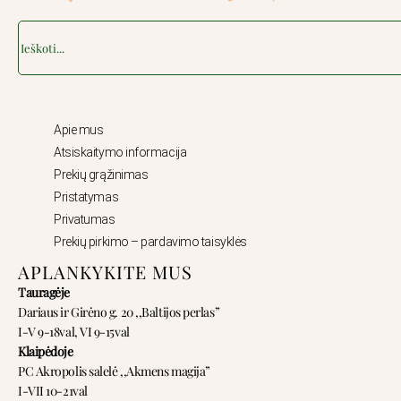
Search
Apie mus
Atsiskaitymo informacija
Prekių grąžinimas
Pristatymas
Privatumas
Prekių pirkimo – pardavimo taisyklės
APLANKYKITE MUS
Tauragėje
Dariaus ir Girėno g. 20 ,,Baltijos perlas”
I-V 9-18val, VI 9-15val
Klaipėdoje
PC Akropolis salelė ,,Akmens magija”
I-VII 10-21val