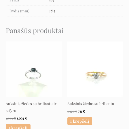
Dydis (mm)
18.5
Panašūs produktai
Original
Current
Original
Current
price
price
price
price
was:
is:
was:
is:
1.989 €.
1.094 €.
1.329 €.
731 €.
Auksinis žiedas su briliantu ir
Auksinis žiedas su briliantu
safyru
1.329
€
731
€
1.989
€
1.094
€
Į krepšelį
Į krepšelį