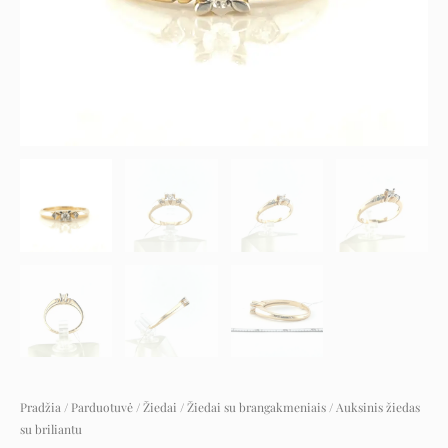
Pradžia
/
Parduotuvė
/
Žiedai
/
Žiedai su brangakmeniais
/ Auksinis žiedas
su briliantu