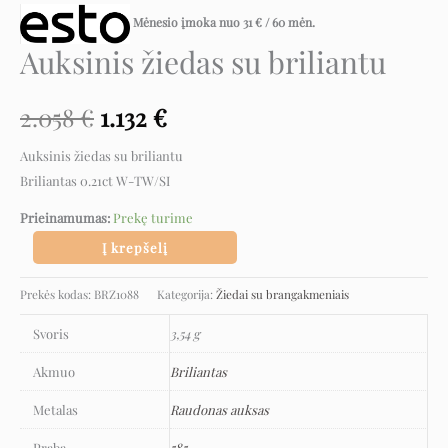
Mėnesio įmoka nuo
31
€
/ 60 mėn.
Auksinis žiedas su briliantu
2.058
€
1.132
€
Auksinis žiedas su briliantu
Briliantas 0.21ct W-TW/SI
Prieinamumas:
Prekę turime
Į krepšelį
Prekės kodas:
BRZ1088
Kategorija:
Žiedai su brangakmeniais
Svoris
3,54 g
Akmuo
Briliantas
Metalas
Raudonas auksas
Praba
585