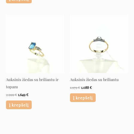
Original
Current
Original
Current
price
price
price
price
was:
is:
was:
is:
2.999 €.
1.649 €.
1.979 €.
1.088 €.
Auksinis žiedas su briliantu ir
Auksinis žiedas su briliantu
topazu
1.979
€
1.088
€
2.999
€
1.649
€
Į krepšelį
Į krepšelį