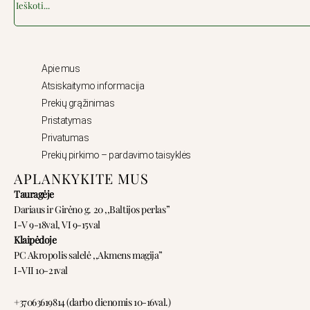
Apie mus
Atsiskaitymo informacija
Prekių grąžinimas
Pristatymas
Privatumas
Prekių pirkimo – pardavimo taisyklės
APLANKYKITE MUS
Tauragėje
Dariaus ir Girėno g. 20 ,,Baltijos perlas”
I-V 9-18val, VI 9-15val
Klaipėdoje
PC Akropolis salelė ,,Akmens magija”
I-VII 10-21val
+37063619814 (darbo dienomis 10-16val.)