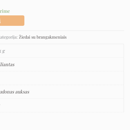
urime
į
ategorija:
Žiedai su brangakmeniais
5 g
liantas
udonas auksas
5