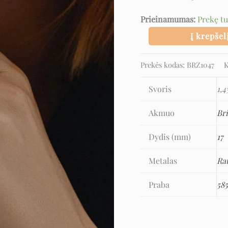
Prieinamumas:
Prekę t
Į krepšel
Prekės kodas:
BRZ1047
K
Svoris
1,4
Akmuo
Bri
Dydis (mm)
17
Metalas
Ra
Praba
58