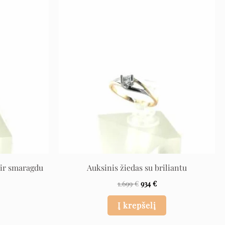
l
rrent
Original
Current
ce
price
price
was:
is:
 €.
1.699 €.
934 €.
 ir smaragdu
Auksinis žiedas su briliantu
1.699
€
934
€
Į krepšelį