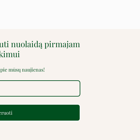
auti nuolaidą pirmajam
rkimui
 apie mūsų naujienas!
ruoti