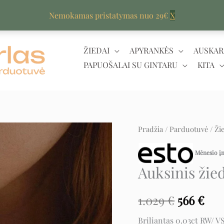
Nemokamas pristatymas nuo 29€
X
ŽIEDAI
APYRANKĖS
AUSKAR
PAPUOŠALAI SU GINTARU
KITA
produkto
Pradžia
/
Parduotuvė
/
Ži
Original
Cur
kiekis:
price
pri
Mėnesio 
Auksinis
Auksinis žied
žiedas
was:
is:
su
1.029 €.
566
1.029
€
566
€
briliantu
Briliantas 0.03ct RW/ V