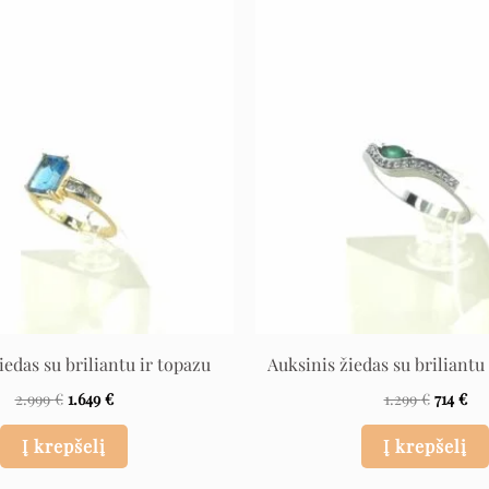
Original
Current
Origina
Cu
price
price
price
pri
was:
is:
was:
is:
2.999 €.
1.649 €.
1.299 €.
714
iedas su briliantu ir topazu
Auksinis žiedas su briliantu
2.999
€
1.649
€
1.299
€
714
€
Į krepšelį
Į krepšelį