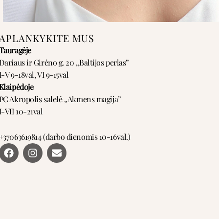
APLANKYKITE MUS
Tauragėje
Dariaus ir Girėno g. 20 ,,Baltijos perlas”
I-V 9-18val, VI 9-15val
Klaipėdoje
PC Akropolis salelė ,,Akmens magija”
I-VII 10-21val
+37063619814 (darbo dienomis 10-16val.)
F
I
E
a
n
n
c
s
v
e
t
e
b
a
l
o
g
o
o
r
p
k
a
e