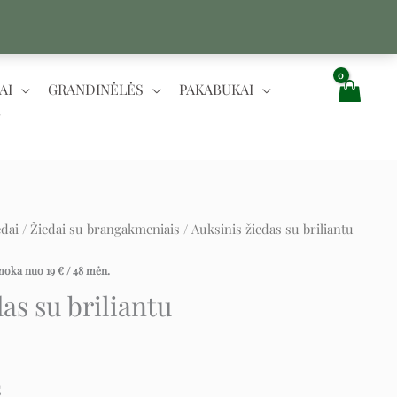
AI
GRANDINĖLĖS
PAKABUKAI
edai
/
Žiedai su brangakmeniais
/ Auksinis žiedas su briliantu
rent
ce
įmoka nuo
19
€
/ 48 mėn.
as su briliantu
 €.
S