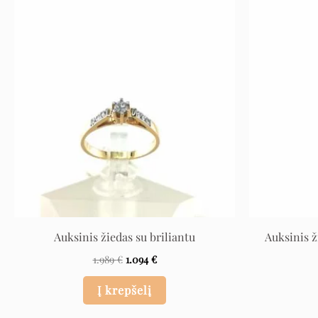
Original
Current
price
price
was:
is:
1.989 €.
1.094 €.
Auksinis žiedas su briliantu
Auksinis ž
1.989
€
1.094
€
Į krepšelį