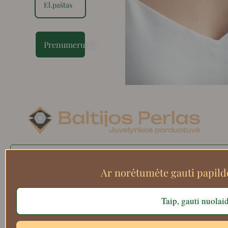
Prenumeruoti
Search
Ar norėtumėte gauti papil
Taip, gauti nuolai
Apie mus
Atsiskaitymo informacija