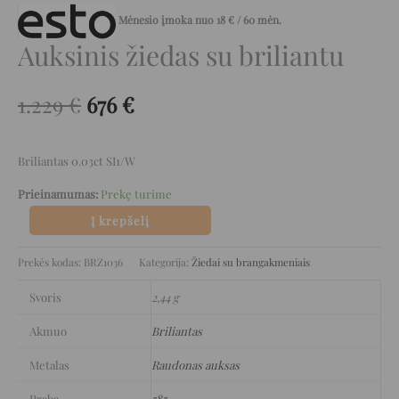
Mėnesio įmoka nuo
18
€
/ 60 mėn.
Auksinis žiedas su briliantu
1.229
€
676
€
Briliantas 0.03ct SI1/W
Prieinamumas:
Prekę turime
Į krepšelį
Prekės kodas:
BRZ1036
Kategorija:
Žiedai su brangakmeniais
Svoris
2,44 g
Akmuo
Briliantas
Metalas
Raudonas auksas
Praba
585