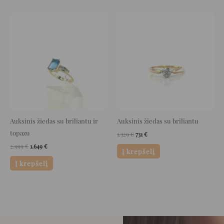
Original
Current
Original
Current
price
price
price
price
was:
is:
was:
is:
2.999 €.
1.649 €.
1.329 €.
731 €.
Auksinis žiedas su briliantu ir
Auksinis žiedas su briliantu
topazu
1.329
€
731
€
2.999
€
1.649
€
Į krepšelį
Į krepšelį