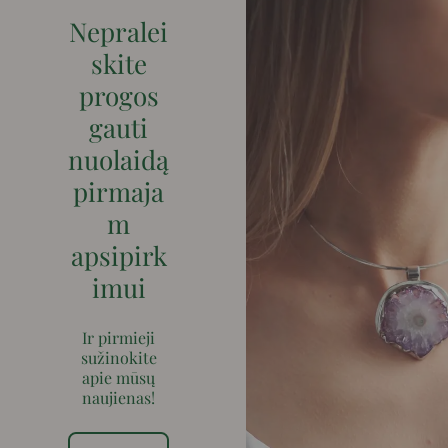
Nepralei
skite
progos
gauti
nuolaidą
pirmaja
m
apsipirk
imui
Ir pirmieji
sužinokite
apie mūsų
naujienas!