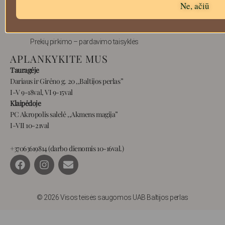
Ne, ačiū
Prekių grąžinimas
Pristatymas
Privatumas
Prekių pirkimo – pardavimo taisyklės
APLANKYKITE MUS
Tauragėje
Dariaus ir Girėno g. 20 ,,Baltijos perlas”
I-V 9-18val, VI 9-15val
Klaipėdoje
PC Akropolis salelė ,,Akmens magija”
I-VII 10-21val
+37063619814 (darbo dienomis 10-16val.)
F
I
E
a
n
n
c
s
v
e
t
e
b
a
l
© 2026 Visos teisės saugomos UAB Baltijos perlas
o
g
o
o
r
p