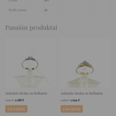
Dydis (mm)
16
Panašūs produktai
Original
Current
Original
Current
price
price
price
price
was:
is:
was:
is:
1.979 €.
1.088 €.
1.989 €.
1.094 €.
Auksinis žiedas su briliantu
Auksinis žiedas su briliantu
1.979
€
1.088
€
1.989
€
1.094
€
Į krepšelį
Į krepšelį