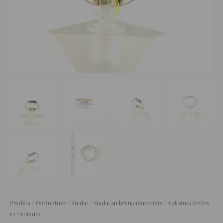
Pradžia
/
Parduotuvė
/
Žiedai
/
Žiedai su brangakmeniais
/ Auksinis žiedas
su briliantu