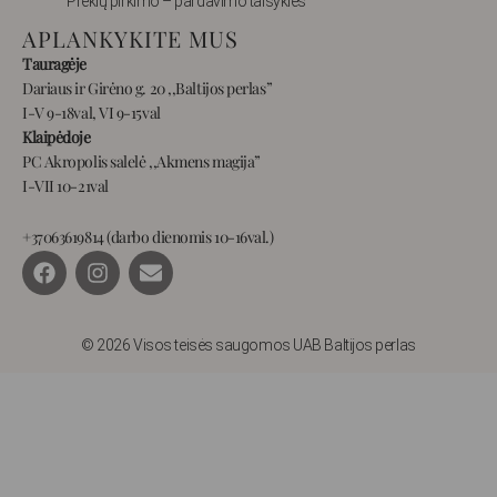
Prekių pirkimo – pardavimo taisyklės
APLANKYKITE MUS
Tauragėje
Dariaus ir Girėno g. 20 ,,Baltijos perlas”
I-V 9-18val, VI 9-15val
Klaipėdoje
PC Akropolis salelė ,,Akmens magija”
I-VII 10-21val
+37063619814 (darbo dienomis 10-16val.)
F
I
E
a
n
n
c
s
v
e
t
e
b
a
l
© 2026 Visos teisės saugomos UAB Baltijos perlas
o
g
o
o
r
p
k
a
e
m