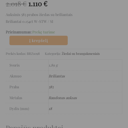
2.018
€
1.110
€
Auksinis 585 prabos žiedas su briliantais
Briliantai 0.154ct W-STW / SI
Prieinamumas:
Prekę turime
Į krepšelį
Prekės kodas:
BRZ1098
Kategorija:
Žiedai su brangakmeniais
Svoris
1,89 g
Akmuo
Briliantas
Praba
585
Metalas
Raudonas auksas
Dydis (mm)
18
Panašūs produktai