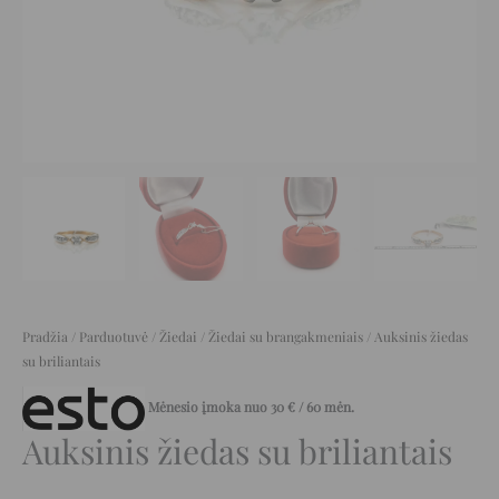
Pradžia
/
Parduotuvė
/
Žiedai
/
Žiedai su brangakmeniais
/ Auksinis žiedas
su briliantais
Mėnesio įmoka nuo
30
€
/ 60 mėn.
Auksinis žiedas su briliantais