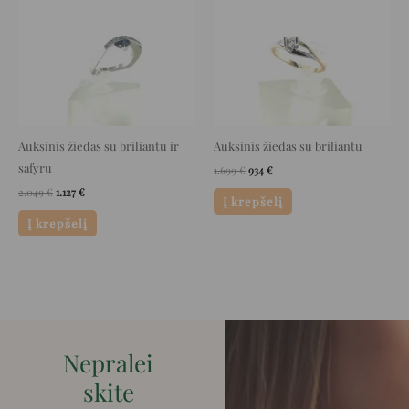
Auksinis žiedas su briliantu ir
Auksinis žiedas su briliantu
safyru
1.699
€
934
€
2.049
€
1.127
€
Į krepšelį
Į krepšelį
Nepralei
skite