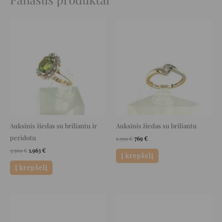
Original
Current
Original
Current
price
price
price
price
was:
is:
was:
is:
3.569 €.
1.963 €.
1.399 €.
769 €.
Auksinis žiedas su briliantu ir
Auksinis žiedas su briliantu
peridotu
1.399
€
769
€
3.569
€
1.963
€
Į krepšelį
Į krepšelį
Original
Current
Original
Current
price
price
price
price
was:
is:
was:
is:
2.049 €.
1.127 €.
1.699 €.
934 €.