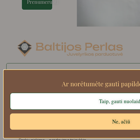
Prenumeruoti
Search
Ar norėtumėte gauti papil
Taip, gauti nuolai
Apie mus
Atsiskaitymo informacija
Prekių grąžinimas
Ne, ačiū
Pristatymas
Privatumas