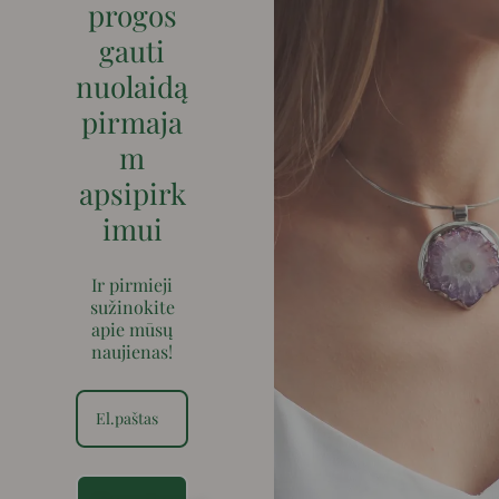
progos
gauti
nuolaidą
pirmaja
m
apsipirk
imui
Ir pirmieji
sužinokite
apie mūsų
naujienas!