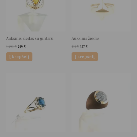
Auksinis žiedas su gintaru
Auksinis žiedas
1.492
€
746
€
515
€
257
€
Į krepšelį
Į krepšelį
Original
Current
Original
Current
price
price
price
price
was:
is:
was:
is:
1.260 €.
630 €.
3.100 €.
1.550 €.