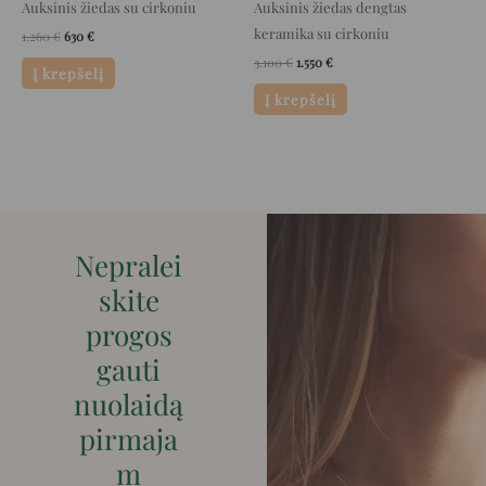
Auksinis žiedas su cirkoniu
Auksinis žiedas dengtas
keramika su cirkoniu
1.260
€
630
€
3.100
€
1.550
€
Į krepšelį
Į krepšelį
Nepralei
skite
progos
gauti
nuolaidą
pirmaja
m