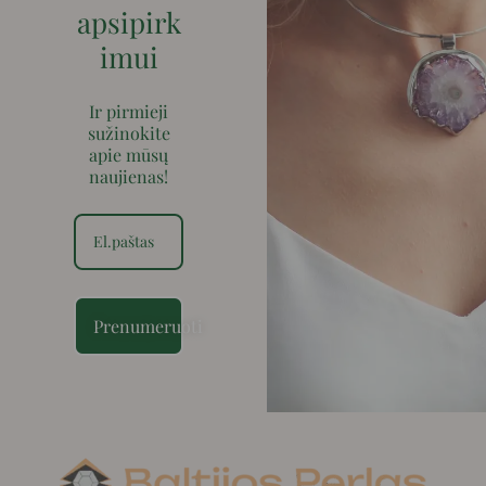
apsipirk
imui
Ir pirmieji
sužinokite
apie mūsų
naujienas!
Prenumeruoti