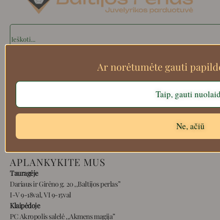
Search
Ar norėtumėte gauti papil
Apie mus
Taip, gauti nuolai
Atsiskaitymo informacija
Prekių grąžinimas
Pristatymas
Ne, ačiū
Privatumas
Prekių pirkimo – pardavimo taisyklės
APLANKYKITE MUS
Tauragėje
Dariaus ir Girėno g. 20 ,,Baltijos perlas”
I-V 9-18val, VI 9-15val
Klaipėdoje
PC Akropolis salelė ,,Akmens magija”