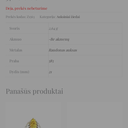
Deja, prekės nebeturime
Prekės kodas:
Z1563
Kategorija:
Auksiniai žiedai
Svoris
2,64 g
Akmuo
-Be akmenų
Metalas
Raudonas auksas
Praba
585
Dydis (mm)
21
Panašūs produktai
Original
Current
Original
Current
price
price
price
price
was:
is:
was:
is:
1.492 €.
746 €.
515 €.
257 €.