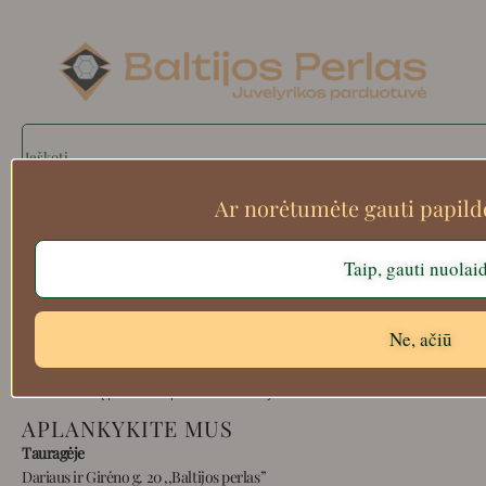
Search
Ar norėtumėte gauti papil
Apie mus
Taip, gauti nuolai
Atsiskaitymo informacija
Prekių grąžinimas
Ne, ačiū
Pristatymas
Privatumas
Prekių pirkimo – pardavimo taisyklės
APLANKYKITE MUS
Tauragėje
Dariaus ir Girėno g. 20 ,,Baltijos perlas”