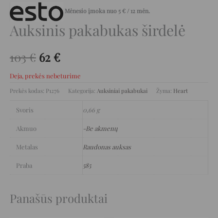
Mėnesio įmoka nuo
5
€
/ 12 mėn.
Auksinis pakabukas širdelė
103
€
62
€
Deja, prekės nebeturime
Prekės kodas:
P1276
Kategorija:
Auksiniai pakabukai
Žyma:
Heart
Svoris
0,66 g
Akmuo
-Be akmenų
Metalas
Raudonas auksas
Praba
585
Panašūs produktai