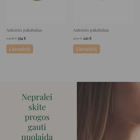
Auksinis pakabukas
Auksinis pakabukas
1.108
€
554
€
420
€
210
€
Į krepšelį
Į krepšelį
Nepralei
skite
progos
gauti
nuolaidą