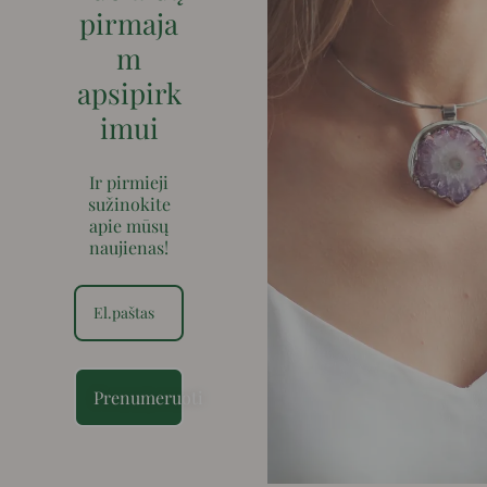
pirmaja
m
apsipirk
imui
Ir pirmieji
sužinokite
apie mūsų
naujienas!
Prenumeruoti