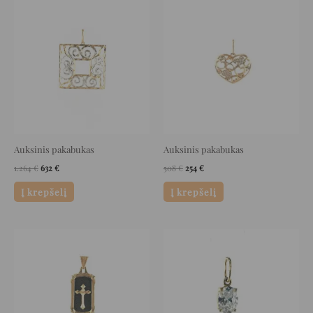
Original
Current
Original
Current
price
price
price
price
was:
is:
was:
is:
1.264 €.
632 €.
508 €.
254 €.
Auksinis pakabukas
Auksinis pakabukas
1.264
€
632
€
508
€
254
€
Į krepšelį
Į krepšelį
Original
Current
Original
Current
price
price
price
price
was:
is:
was:
is:
1.108 €.
554 €.
420 €.
210 €.