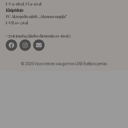
I-V 9-18val, VI 9-15val
Klaipėdoje
PC Akropolis salelė ,,Akmens magija”
I-VII 10-21val
+37063619814 (darbo dienomis 10-16val.)
F
I
E
a
n
n
c
s
v
e
t
e
b
a
l
© 2026 Visos teisės saugomos UAB Baltijos perlas
o
g
o
o
r
p
k
a
e
m