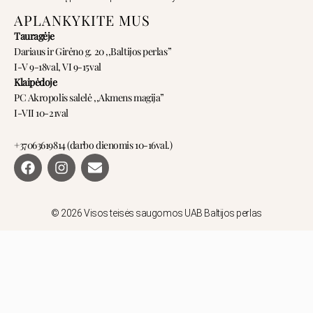
APLANKYKITE MUS
Tauragėje
Dariaus ir Girėno g. 20 ,,Baltijos perlas”
I-V 9-18val, VI 9-15val
Klaipėdoje
PC Akropolis salelė ,,Akmens magija”
I-VII 10-21val
+37063619814 (darbo dienomis 10-16val.)
F
I
E
a
n
n
c
s
v
e
t
e
b
a
l
© 2026 Visos teisės saugomos UAB Baltijos perlas
o
g
o
o
r
p
k
a
e
m