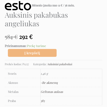
Mėnesio įmoka nuo
11
€
/ 36 mėn.
Auksinis pakabukas
angeliukas
584
€
292
€
Prieinamumas:
Prekę turime
Į krepšelį
Prekės kodas:
P1257
Kategorija:
Auksiniai pakabukai
Svoris
1,46 g
Akmuo
-Be akmenų
Metalas
Geltonas auksas
Praba
585