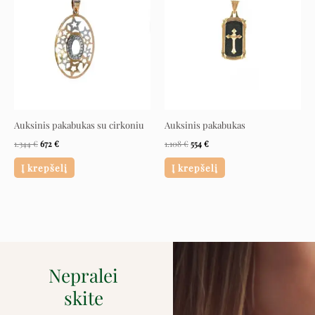
1.344 €.
672 €.
1.108 €.
554 €.
Auksinis pakabukas su cirkoniu
Auksinis pakabukas
1.344
€
672
€
1.108
€
554
€
Į krepšelį
Į krepšelį
Nepralei
skite