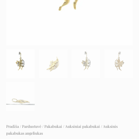
Pradžia
/
Parduotuvė
/
Pakabukai
/
Auksiniai pakabukai
/ Auksinis
pakabukas angeliukas