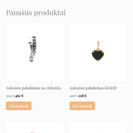
Panašūs produktai
Original
Current
Original
Current
price
price
price
price
was:
is:
was:
is:
924 €.
462 €.
416 €.
208 €.
Auksinis pakabukas su cirkoniu
Auksinis pakabukas širdelė
924
€
462
€
416
€
208
€
Į krepšelį
Į krepšelį
Original
Current
Original
Current
price
price
price
price
was:
is:
was:
is: