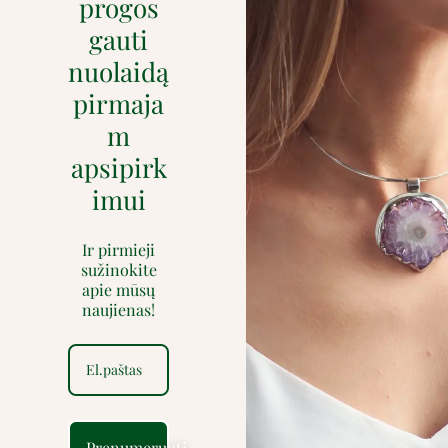
progos
gauti
nuolaidą
pirmaja
m
apsipirk
imui
Ir pirmieji
sužinokite
apie mūsų
naujienas!
Prenumeruoti