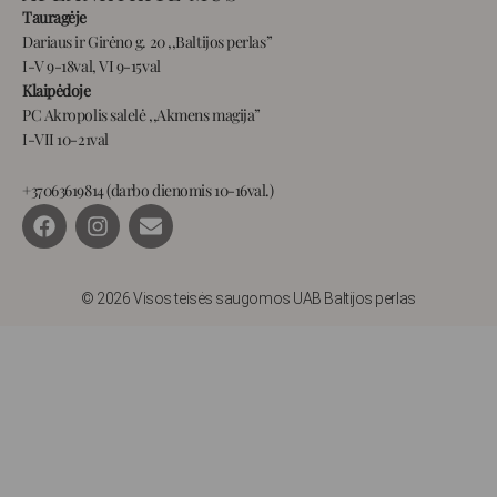
Tauragėje
Dariaus ir Girėno g. 20 ,,Baltijos perlas”
I-V 9-18val, VI 9-15val
Klaipėdoje
PC Akropolis salelė ,,Akmens magija”
I-VII 10-21val
+37063619814 (darbo dienomis 10-16val.)
F
I
E
a
n
n
c
s
v
e
t
e
b
a
l
© 2026 Visos teisės saugomos UAB Baltijos perlas
o
g
o
o
r
p
k
a
e
m