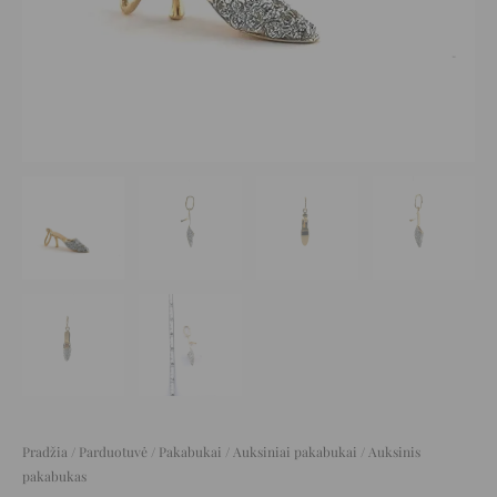
Pradžia
/
Parduotuvė
/
Pakabukai
/
Auksiniai pakabukai
/ Auksinis
pakabukas