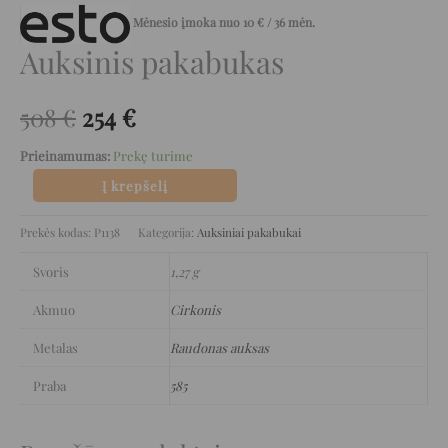
Mėnesio įmoka nuo
10
€
/ 36 mėn.
Auksinis pakabukas
508
€
254
€
Prieinamumas:
Prekę turime
Į krepšelį
Prekės kodas:
P1138
Kategorija:
Auksiniai pakabukai
Svoris
1,27 g
Akmuo
Cirkonis
Metalas
Raudonas auksas
Praba
585