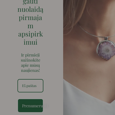
gauti
nuolaidą
pirmaja
m
apsipirk
imui
Ir pirmieji
sužinokite
apie mūsų
naujienas!
Prenumeruoti