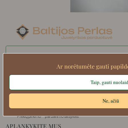
Search
Ar norėtumėte gauti papil
Apie mus
Taip, gauti nuolai
Atsiskaitymo informacija
Prekių grąžinimas
Ne, ačiū
Pristatymas
Privatumas
Prekių pirkimo – pardavimo taisyklės
APLANKYKITE MUS