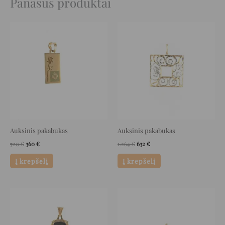
Panašūs produktai
Original
Current
Original
Current
price
price
price
price
was:
is:
was:
is:
720 €.
360 €.
1.264 €.
632 €.
Auksinis pakabukas
Auksinis pakabukas
720
€
360
€
1.264
€
632
€
Į krepšelį
Į krepšelį
Original
Current
Original
Current
price
price
price
price
was:
is:
was:
is:
1.108 €.
554 €.
664 €.
332 €.