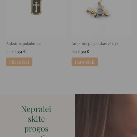
Auksinis pakabukas
Auksinis pakabukas vėžlys
1.108
€
554
€
664
€
332
€
Į krepšelį
Į krepšelį
Nepralei
skite
progos