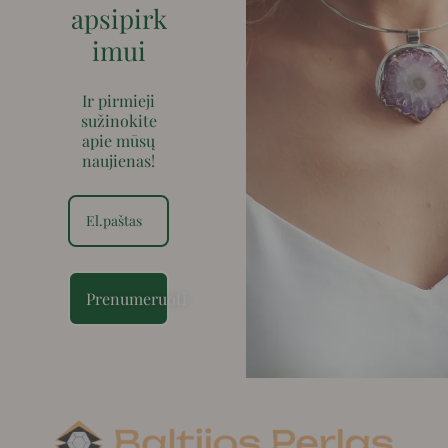
apsipirk
imui
Ir pirmieji
sužinokite
apie mūsų
naujienas!
Prenumeruoti