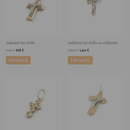
Auksinis kryželis
Auksinis kryželis su cirkoniu
1.316
€
658
€
2.824
€
1.412
€
Į krepšelį
Į krepšelį
Original
Current
Original
Current
price
price
price
price
was:
is:
was:
is:
356 €.
178 €.
596 €.
298 €.