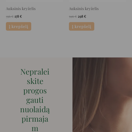
Auksinis kryželis
Auksinis kryželis
356
€
178
€
596
€
298
€
Į krepšelį
Į krepšelį
Nepralei
skite
progos
gauti
nuolaidą
pirmaja
m