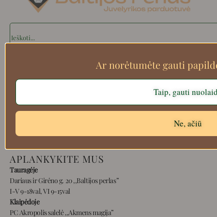
Search
Ar norėtumėte gauti papil
Apie mus
Taip, gauti nuolai
Atsiskaitymo informacija
Prekių grąžinimas
Pristatymas
Ne, ačiū
Privatumas
Prekių pirkimo – pardavimo taisyklės
APLANKYKITE MUS
Tauragėje
Dariaus ir Girėno g. 20 ,,Baltijos perlas”
I-V 9-18val, VI 9-15val
Klaipėdoje
PC Akropolis salelė ,,Akmens magija”