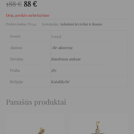
188
€
88
€
Deja, prekės nebeturime
Prekės kodas:
P1242
Kategorija:
Auksiniai kryželiai ir ikonos
Svoris
0,94 g
Akmuo
-Be akmenų
Metalas
Raudonas auksas
Praba
585
Religija
Katalikybė
Panašūs produktai
Original
Current
Original
Current
price
price
price
price
was:
is:
was:
is:
1.316 €.
658 €.
2.824 €.
1.412 €.