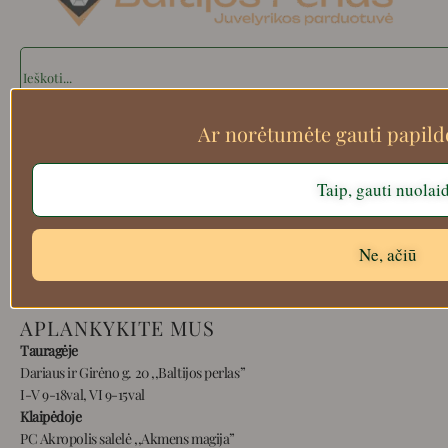
Search
Ar norėtumėte gauti papil
Apie mus
Taip, gauti nuolai
Atsiskaitymo informacija
Prekių grąžinimas
Pristatymas
Ne, ačiū
Privatumas
Prekių pirkimo – pardavimo taisyklės
APLANKYKITE MUS
Tauragėje
Dariaus ir Girėno g. 20 ,,Baltijos perlas”
I-V 9-18val, VI 9-15val
Klaipėdoje
PC Akropolis salelė ,,Akmens magija”