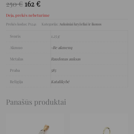
250
€
162
€
Deja, prekės nebeturime
Prekės kodas:
P1241
Kategorija:
Auksiniai kryželiai ir ikonos
Svoris
1,25 g
Akmuo
-Be akmenų
Metalas
Raudonas auksas
Praba
585
Religija
Katalikybė
Panašūs produktai
Original
Current
Original
Current
price
price
price
price
was:
is:
was:
is:
672 €.
336 €.
356 €.
178 €.