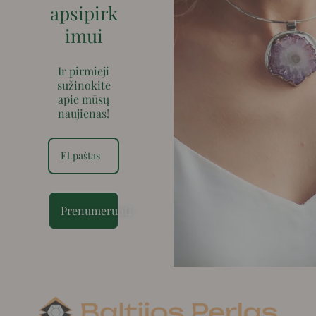
apsipirk
imui
Ir pirmieji
sužinokite
apie mūsų
naujienas!
Prenumeruoti