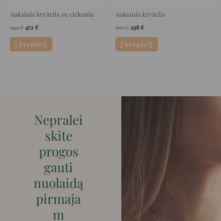
Auksinis kryželis su cirkoniu
Auksinis kryželis
944
€
472
€
596
€
298
€
Į krepšelį
Į krepšelį
Nepralei
skite
progos
gauti
nuolaidą
pirmaja
m