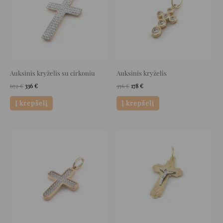
Auksinis kryželis su cirkoniu
Auksinis kryželis
672
€
336
€
356
€
178
€
Į krepšelį
Į krepšelį
Original
Current
Original
Current
price
price
price
price
was:
is:
was:
is:
944 €.
472 €.
596 €.
298 €.