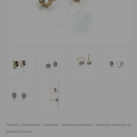
Pradžia
/
Parduotuvė
/
Auskarai
/
Auksiniai auskarai
/ Auksiniai auskarai su
dūminiu kvarcu