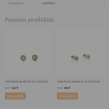
Užsegimas
Angliškas
Panašūs produktai
Original
Current
Original
Current
price
price
price
price
was:
is:
was:
is:
305 €.
152 €.
339 €.
169 €.
Auksiniai auskarai su cirkoniu
Auksiniai auskarai su cirkoniu
305
€
152
€
339
€
169
€
Į krepšelį
Į krepšelį