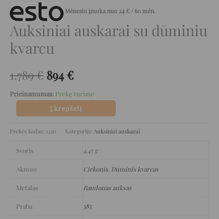
Mėnesio įmoka nuo
24
€
/ 60 mėn.
Auksiniai auskarai su dūminiu
kvarcu
1.789
€
894
€
Prieinamumas:
Prekę turime
Į krepšelį
Prekės kodas:
1210
Kategorija:
Auksiniai auskarai
Svoris
4,45 g
Akmuo
Cirkonis
,
Dūminis kvarcas
Metalas
Raudonas auksas
Praba
585