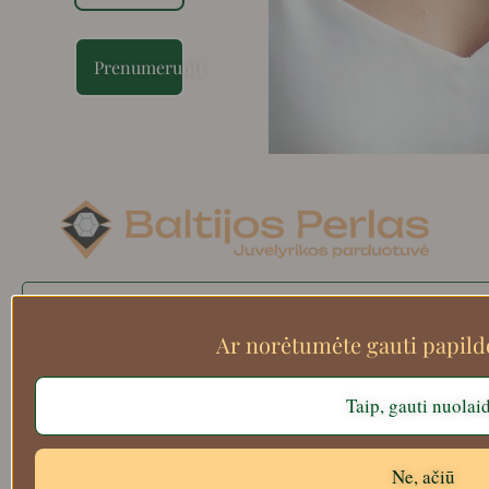
Prenumeruoti
Search
Ar norėtumėte gauti papil
Taip, gauti nuolai
Apie mus
Atsiskaitymo informacija
Prekių grąžinimas
Ne, ačiū