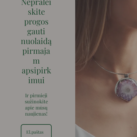
Nepralei
skite
progos
gauti
nuolaidą
pirmaja
m
apsipirk
imui
Ir pirmieji
sužinokite
apie mūsų
naujienas!