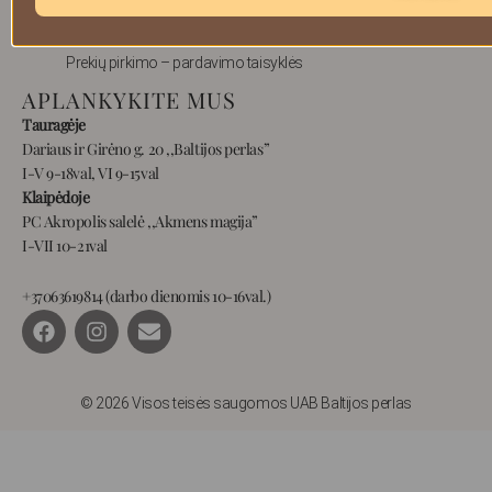
Pristatymas
Privatumas
Prekių pirkimo – pardavimo taisyklės
APLANKYKITE MUS
Tauragėje
Dariaus ir Girėno g. 20 ,,Baltijos perlas”
I-V 9-18val, VI 9-15val
Klaipėdoje
PC Akropolis salelė ,,Akmens magija”
I-VII 10-21val
+37063619814 (darbo dienomis 10-16val.)
F
I
E
a
n
n
c
s
v
e
t
e
b
a
l
© 2026 Visos teisės saugomos UAB Baltijos perlas
o
g
o
o
r
p
k
a
e