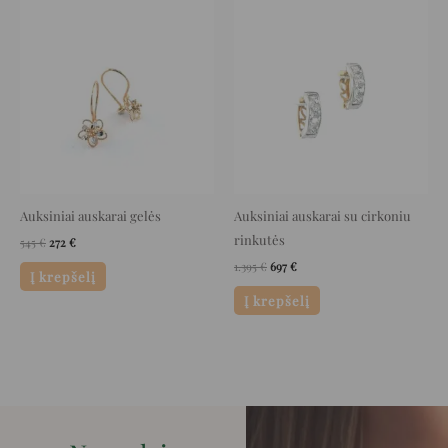
Original
Current
Original
Current
price
price
price
price
was:
is:
was:
is:
545 €.
272 €.
1.395 €.
697 €.
Auksiniai auskarai gelės
Auksiniai auskarai su cirkoniu
rinkutės
545
€
272
€
1.395
€
697
€
Į krepšelį
Į krepšelį