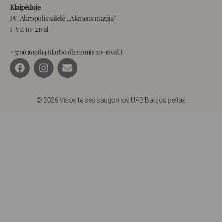
Klaipėdoje
PC Akropolis salelė ,,Akmens magija”
I-VII 10-21val
+37063619814 (darbo dienomis 10-16val.)
F
I
E
a
n
n
c
s
v
e
t
e
b
a
l
© 2026 Visos teisės saugomos UAB Baltijos perlas
o
g
o
o
r
p
k
a
e
m