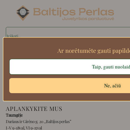
Search
Ar norėtumėte gauti papil
Apie mus
Taip, gauti nuolai
Atsiskaitymo informacija
Prekių grąžinimas
Pristatymas
Ne, ačiū
Privatumas
Prekių pirkimo – pardavimo taisyklės
APLANKYKITE MUS
Tauragėje
Dariaus ir Girėno g. 20 ,,Baltijos perlas”
I-V 9-18val, VI 9-15val