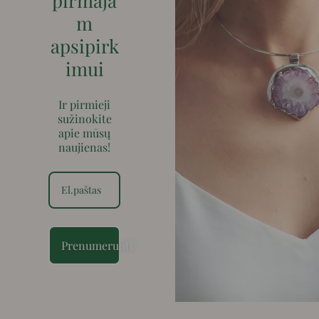
pirmaja
m
apsipirk
imui
Ir pirmieji
sužinokite
apie mūsų
naujienas!
Prenumeruoti