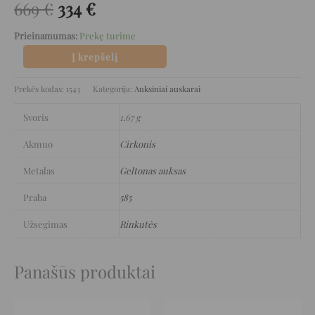
669
€
334
€
Prieinamumas:
Prekę turime
Į krepšelį
Prekės kodas:
1543
Kategorija:
Auksiniai auskarai
Svoris
1,67 g
Akmuo
Cirkonis
Metalas
Geltonas auksas
Praba
585
Užsegimas
Rinkutės
Panašūs produktai
Original
Current
Original
Current
price
price
price
price