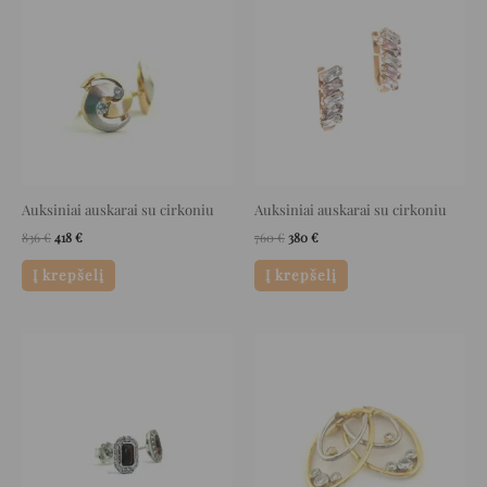
was:
is:
was:
is:
836 €.
418 €.
760 €.
380 €.
Auksiniai auskarai su cirkoniu
Auksiniai auskarai su cirkoniu
836
€
418
€
760
€
380
€
Į krepšelį
Į krepšelį
Original
Current
Original
Current
price
price
price
price
was:
is:
was:
is:
652 €.
326 €.
1.272 €.
636 €.