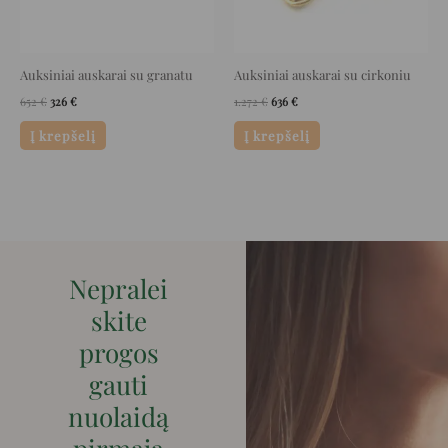
Auksiniai auskarai su granatu
Auksiniai auskarai su cirkoniu
652
€
326
€
1.272
€
636
€
Į krepšelį
Į krepšelį
Nepralei
skite
progos
gauti
nuolaidą