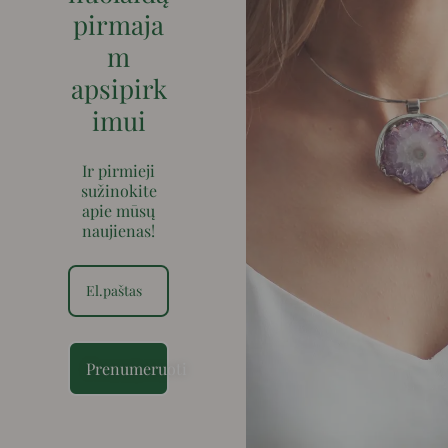
pirmaja
m
apsipirk
imui
Ir pirmieji
sužinokite
apie mūsų
naujienas!
Prenumeruoti