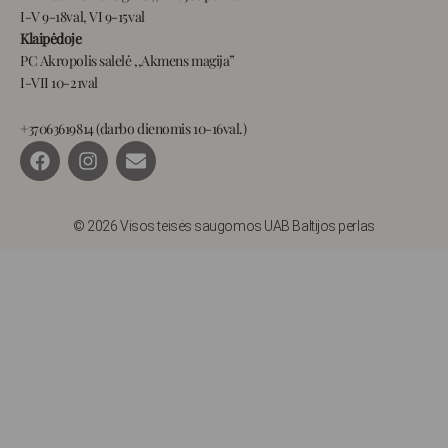
I-V 9-18val, VI 9-15val
Klaipėdoje
PC Akropolis salelė ,,Akmens magija”
I-VII 10-21val
+37063619814 (darbo dienomis 10-16val.)
F
I
E
a
n
n
c
s
v
e
t
e
b
a
l
© 2026 Visos teisės saugomos UAB Baltijos perlas
o
g
o
o
r
p
k
a
e
m