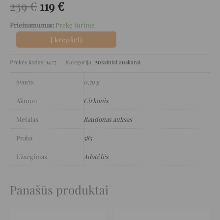
239
€
119
€
Prieinamumas:
Prekę turime
Į krepšelį
Prekės kodas:
1427
Kategorija:
Auksiniai auskarai
Svoris
0,59 g
Akmuo
Cirkonis
Metalas
Raudonas auksas
Praba
585
Užsegimas
Adatėlės
Panašūs produktai
Original
Current
Original
Current
price
price
price
price