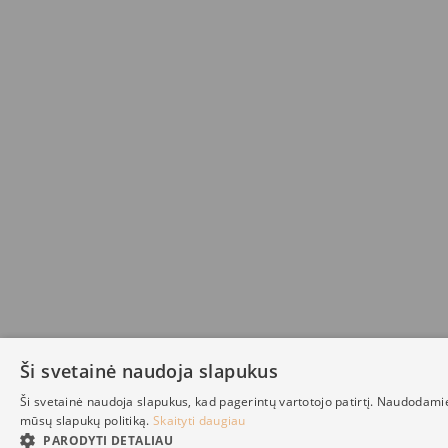
Ši svetainė naudoja slapukus
Ši svetainė naudoja slapukus, kad pagerintų vartotojo patirtį. Naudodami
mūsų slapukų politiką.
Skaityti daugiau
PARODYTI DETALIAU