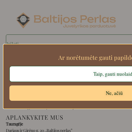
Search
Ar norėtumėte gauti papil
Apie mus
Taip, gauti nuolai
Atsiskaitymo informacija
Prekių grąžinimas
Ne, ačiū
Pristatymas
Privatumas
Prekių pirkimo – pardavimo taisyklės
APLANKYKITE MUS
Tauragėje
Dariaus ir Girėno g. 20 ,,Baltijos perlas”