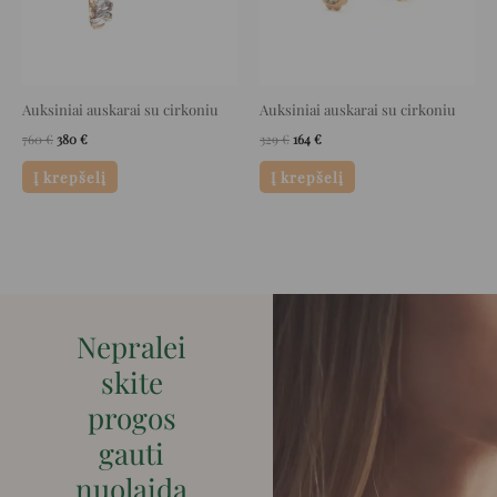
Auksiniai auskarai su cirkoniu
Auksiniai auskarai su cirkoniu
760
€
380
€
329
€
164
€
Į krepšelį
Į krepšelį
Nepralei
skite
progos
gauti
nuolaidą