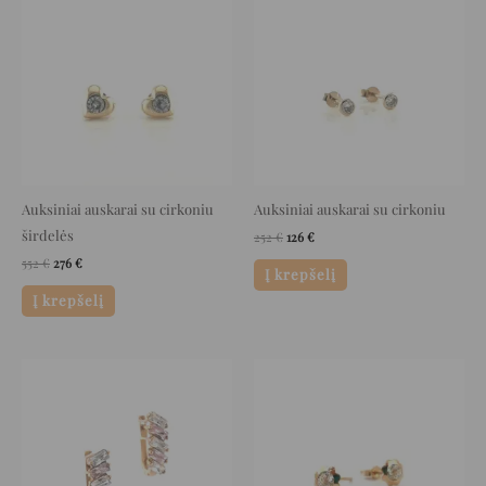
was:
is:
was:
is:
552 €.
276 €.
252 €.
126 €.
Auksiniai auskarai su cirkoniu
Auksiniai auskarai su cirkoniu
širdelės
252
€
126
€
552
€
276
€
Į krepšelį
Į krepšelį
Original
Current
Original
Current
price
price
price
price
was:
is:
was:
is:
760 €.
380 €.
329 €.
164 €.