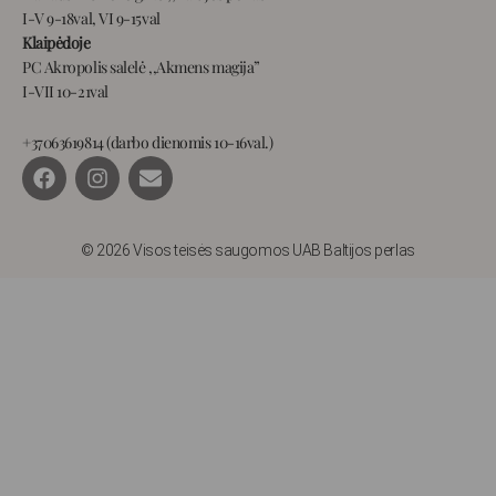
I-V 9-18val, VI 9-15val
Klaipėdoje
PC Akropolis salelė ,,Akmens magija”
I-VII 10-21val
+37063619814 (darbo dienomis 10-16val.)
F
I
E
a
n
n
c
s
v
e
t
e
b
a
l
© 2026 Visos teisės saugomos UAB Baltijos perlas
o
g
o
o
r
p
k
a
e
m