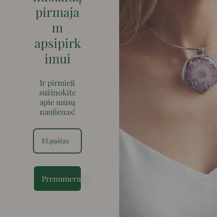
pirmaja
m
apsipirk
imui
Ir pirmieji
sužinokite
apie mūsų
naujienas!
Prenumeruoti