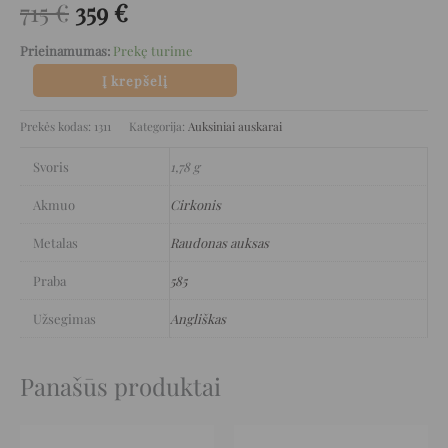
715
€
359
€
Prieinamumas:
Prekę turime
Į krepšelį
Prekės kodas:
1311
Kategorija:
Auksiniai auskarai
Svoris
1,78 g
Akmuo
Cirkonis
Metalas
Raudonas auksas
Praba
585
Užsegimas
Angliškas
Panašūs produktai
Original
Current
Original
Current
price
price
price
price