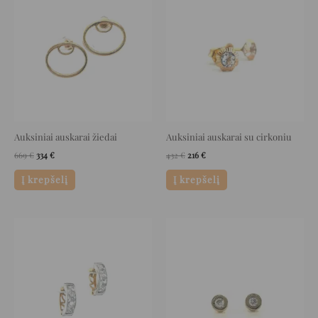
was:
is:
was:
is:
669 €.
334 €.
432 €.
216 €.
Auksiniai auskarai žiedai
Auksiniai auskarai su cirkoniu
669
€
334
€
432
€
216
€
Į krepšelį
Į krepšelį
Original
Current
Original
Current
price
price
price
price
was:
is:
was:
is:
1.395 €.
697 €.
305 €.
152 €.