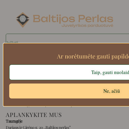
Search
Ar norėtumėte gauti papil
Apie mus
Taip, gauti nuolai
Atsiskaitymo informacija
Prekių grąžinimas
Ne, ačiū
Pristatymas
Privatumas
Prekių pirkimo – pardavimo taisyklės
APLANKYKITE MUS
Tauragėje
Dariaus ir Girėno g. 20 ,,Baltijos perlas”