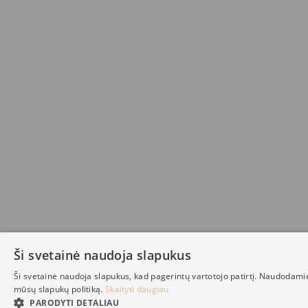
Ši svetainė naudoja slapukus
Ši svetainė naudoja slapukus, kad pagerintų vartotojo patirtį. Naudodami
mūsų slapukų politiką.
Skaityti daugiau
PARODYTI DETALIAU