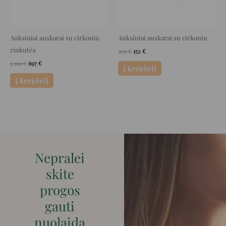
Auksiniai auskarai su cirkoniu
Auksiniai auskarai su cirkoniu
rinkutės
305
€
152
€
1.395
€
697
€
Į krepšelį
Į krepšelį
Nepralei
skite
progos
gauti
nuolaidą