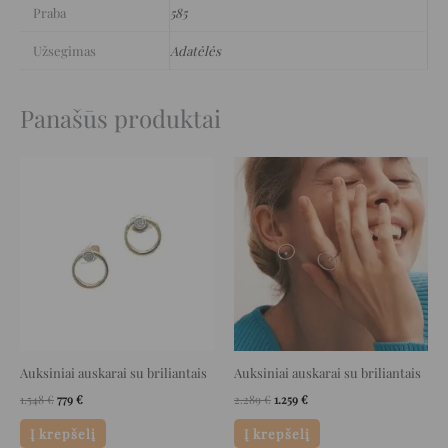
Praba
585
Užsegimas
Adatėlės
Panašūs produktai
Original
Current
Original
Current
price
price
price
price
was:
is:
was:
is:
1.548 €.
779 €.
2.289 €.
1.259 €.
Auksiniai auskarai su briliantais
Auksiniai auskarai su briliantais
1.548
€
779
€
2.289
€
1.259
€
Į krepšelį
Į krepšelį