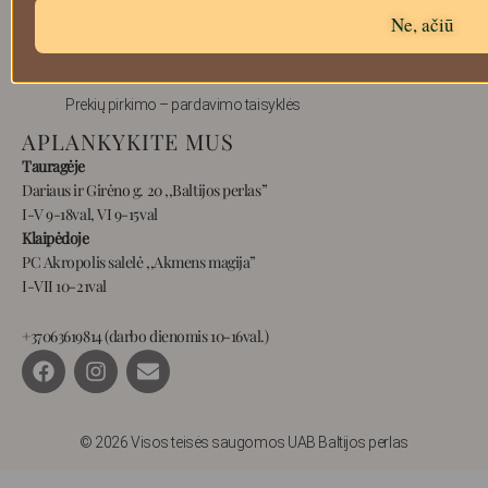
Ne, ačiū
Prekių grąžinimas
Pristatymas
Privatumas
Prekių pirkimo – pardavimo taisyklės
APLANKYKITE MUS
Tauragėje
Dariaus ir Girėno g. 20 ,,Baltijos perlas”
I-V 9-18val, VI 9-15val
Klaipėdoje
PC Akropolis salelė ,,Akmens magija”
I-VII 10-21val
+37063619814 (darbo dienomis 10-16val.)
F
I
E
a
n
n
c
s
v
e
t
e
b
a
l
© 2026 Visos teisės saugomos UAB Baltijos perlas
o
g
o