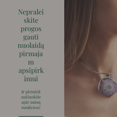
Nepralei
skite
progos
gauti
nuolaidą
pirmaja
m
apsipirk
imui
Ir pirmieji
sužinokite
apie mūsų
naujienas!