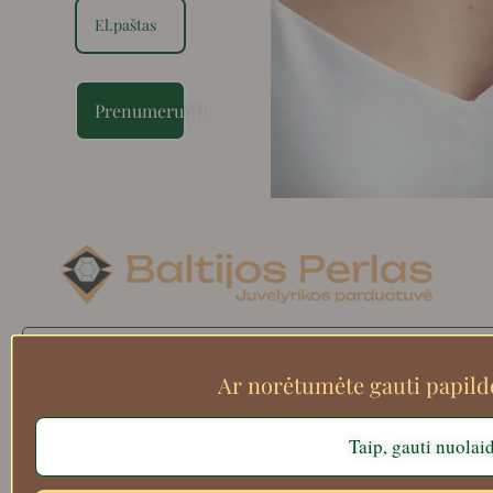
Prenumeruoti
Search
Ar norėtumėte gauti papil
Taip, gauti nuolai
Apie mus
Atsiskaitymo informacija