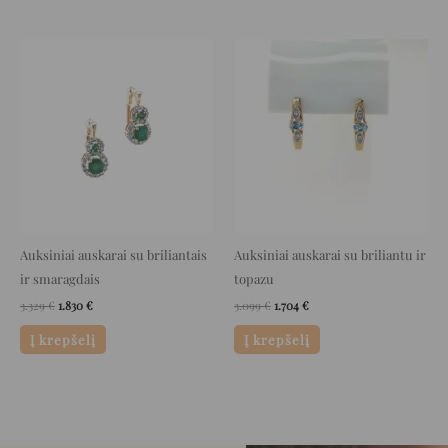
Original
Current
Original
Current
price
price
price
price
was:
is:
was:
is:
3.329 €.
1.830 €.
3.099 €.
1.704 €.
Auksiniai auskarai su briliantais
Auksiniai auskarai su briliantu ir
ir smaragdais
topazu
3.329
€
1.830
€
3.099
€
1.704
€
Į krepšelį
Į krepšelį