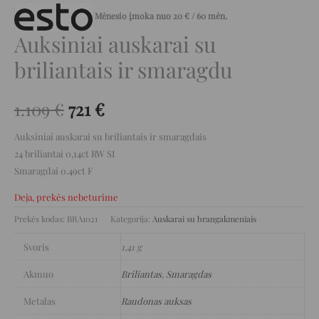
Mėnesio įmoka nuo
20
€
/ 60 mėn.
Auksiniai auskarai su
briliantais ir smaragdu
1.109
€
721
€
Auksiniai auskarai su briliantais ir smaragdais
24 briliantai 0,14ct RW SI
Smaragdai 0.49ct F
Deja, prekės nebeturime
Prekės kodas:
BRA1021
Kategorija:
Auskarai su brangakmeniais
Svoris
1,41 g
Akmuo
Briliantas
,
Smaragdas
Metalas
Raudonas auksas