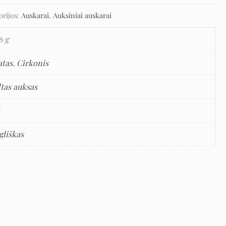
orijos:
Auskarai
,
Auksiniai auskarai
6 g
atas
,
Cirkonis
ltas auksas
5
gliškas