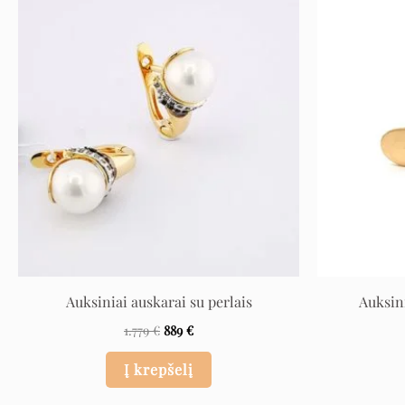
Original
Current
price
price
was:
is:
1.779 €.
889 €.
Auksiniai auskarai su perlais
Auksin
1.779
€
889
€
Į krepšelį