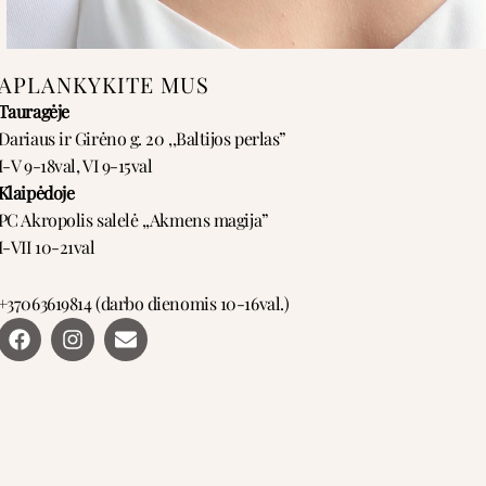
APLANKYKITE MUS
Tauragėje
Dariaus ir Girėno g. 20 ,,Baltijos perlas”
I-V 9-18val, VI 9-15val
Klaipėdoje
PC Akropolis salelė ,,Akmens magija”
I-VII 10-21val
+37063619814 (darbo dienomis 10-16val.)
F
I
E
a
n
n
c
s
v
e
t
e
b
a
l
o
g
o
o
r
p
k
a
e