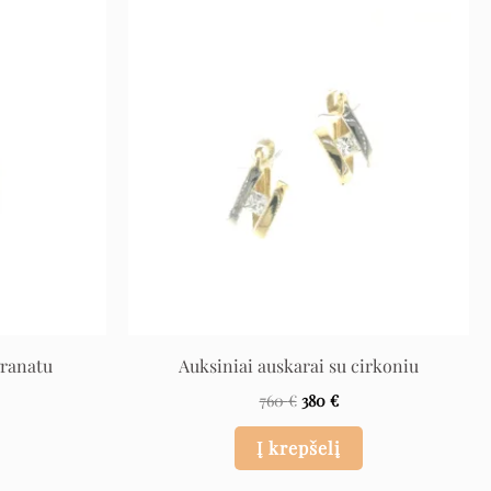
rent
Original
Current
ce
price
price
was:
is:
€.
760 €.
380 €.
granatu
Auksiniai auskarai su cirkoniu
760
€
380
€
Į krepšelį