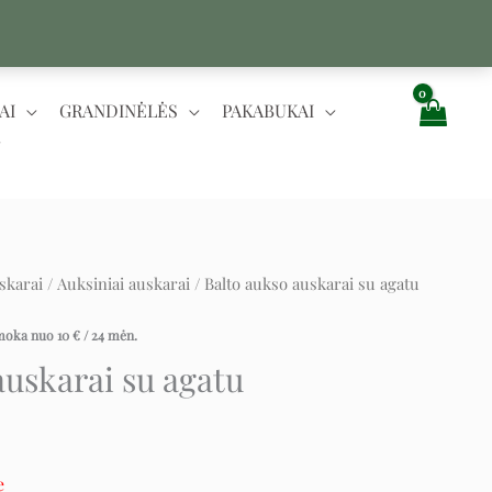
AI
GRANDINĖLĖS
PAKABUKAI
skarai
/
Auksiniai auskarai
/ Balto aukso auskarai su agatu
ent
e
įmoka nuo
10
€
/ 24 mėn.
auskarai su agatu
.
e