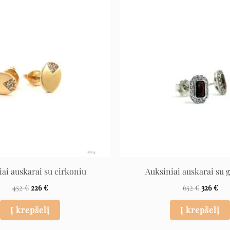
Original
Current
Original
Cur
price
price
price
pri
was:
is:
was:
is:
452 €.
226 €.
652 €.
326 
iai auskarai su cirkoniu
Auksiniai auskarai su 
452
€
226
€
652
€
326
€
Į krepšelį
Į krepšelį