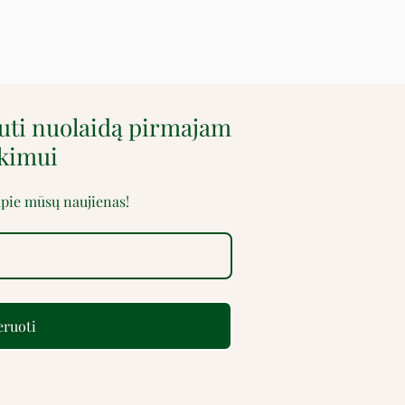
auti nuolaidą pirmajam
rkimui
 apie mūsų naujienas!
ruoti