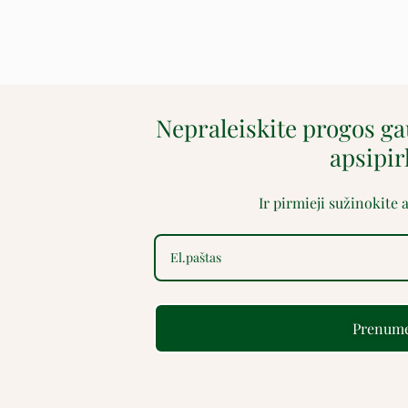
Nepraleiskite progos g
apsipi
Ir pirmieji sužinokite
Prenume