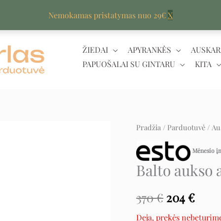
Nemokamas pristatymas nuo 29€
X
ŽIEDAI
APYRANKĖS
AUSKAR
PAPUOŠALAI SU GINTARU
KITA
Pradžia
/
Parduotuvė
/
Au
Original
Curr
price
pric
Mėnesio 
Balto aukso 
was:
is:
370 €.
204 €
370
€
204
€
Deja, prekės nebeturim