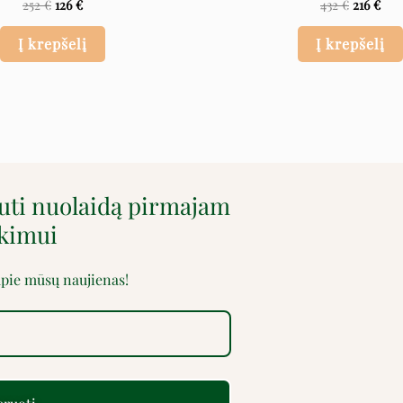
252
€
126
€
432
€
216
€
Į krepšelį
Į krepšelį
auti nuolaidą pirmajam
rkimui
 apie mūsų naujienas!