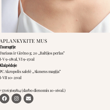
APLANKYKITE MUS
Tauragėje
Dariaus ir Girėno g. 20 ,,Baltijos perlas”
I-V 9-18val, VI 9-15val
Klaipėdoje
PC Akropolis salelė ,,Akmens magija”
I-VII 10-21val
+37063619814 (darbo dienomis 10-16val.)
F
I
E
a
n
n
c
s
v