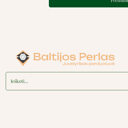
Prenume
Search