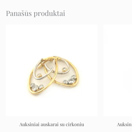
Panašūs produktai
Original
Current
price
price
was:
is:
1.272 €.
636 €.
Auksiniai auskarai su cirkoniu
Auksin