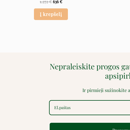
1.272
€
636
€
Į krepšelį
Nepraleiskite progos g
apsipi
Ir pirmieji sužinokite