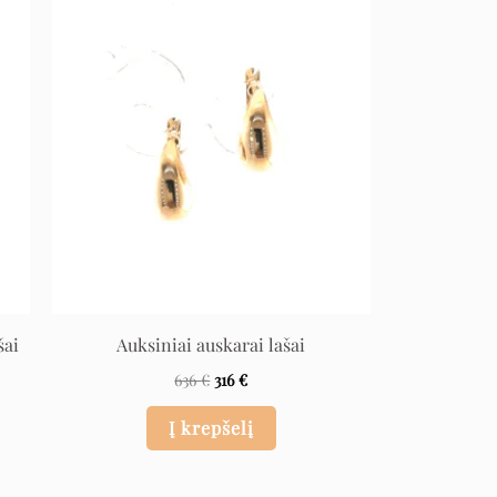
Original
Current
price
price
was:
is:
636 €.
316 €.
šai
Auksiniai auskarai lašai
636
€
316
€
Į krepšelį