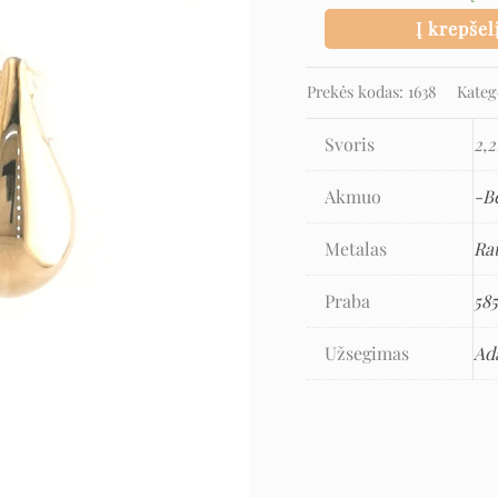
Į krepšel
Prekės kodas:
1638
Kateg
Svoris
2,2
Akmuo
-B
Metalas
Ra
Praba
58
Užsegimas
Ad