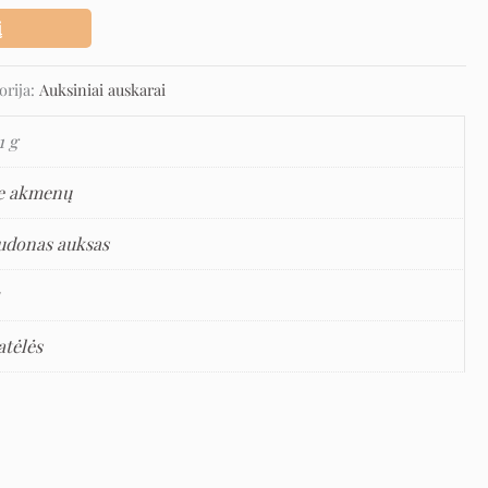
į
orija:
Auksiniai auskarai
1 g
e akmenų
udonas auksas
5
atėlės