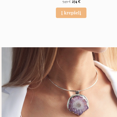
549
€
274
€
Į krepšelį