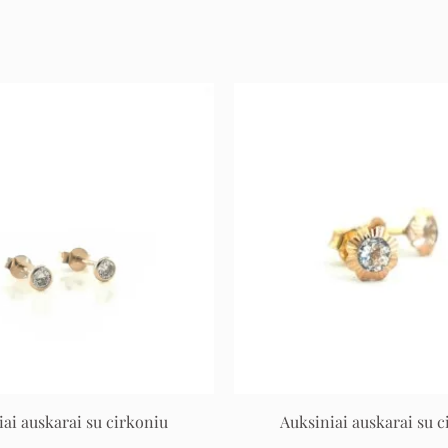
Original
Current
Original
Cur
price
price
price
pric
was:
is:
was:
is:
252 €.
126 €.
432 €.
216 
iai auskarai su cirkoniu
Auksiniai auskarai su c