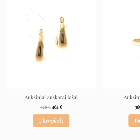
Original
Current
price
price
was:
is:
928 €.
464 €.
Auksiniai auskarai lašai
Auksini
928
€
464
€
36
Į krepšelį
Pa