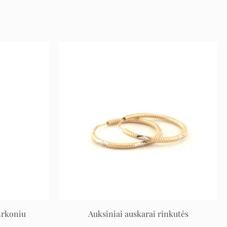
rent
Original
Current
e
price
price
was:
is:
€.
549 €.
274 €.
irkoniu
Auksiniai auskarai rinkutės