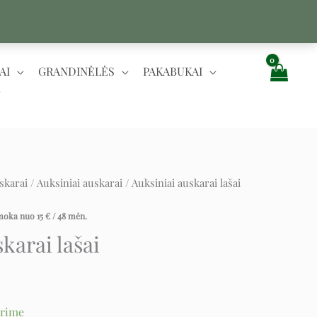
AI
GRANDINĖLĖS
PAKABUKAI
skarai
/
Auksiniai auskarai
/ Auksiniai auskarai lašai
ent
įmoka nuo
15
€
/ 48 mėn.
karai lašai
.
urime