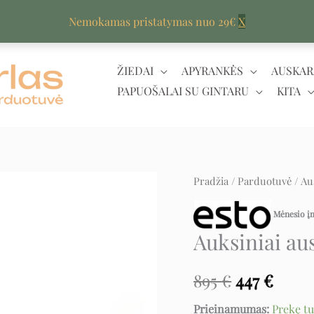
Nemokamas pristatymas nuo 29€
X
ŽIEDAI
APYRANKĖS
AUSKAR
PAPUOŠALAI SU GINTARU
KITA
produkto
Pradžia
/
Parduotuvė
/
Au
Original
Curr
kiekis:
price
price
Mėnesio 
Auksiniai
Auksiniai aus
auskarai
was:
is:
lašai
895 €.
447 €
895
€
447
€
Prieinamumas:
Prekę t