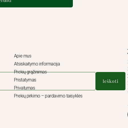
ruoti
Apie mus
Atsiskaitymo informacija
Prekių grąžinimas
Pristatymas
Ieškoti
Privatumas
Prekių pirkimo – pardavimo taisyklės