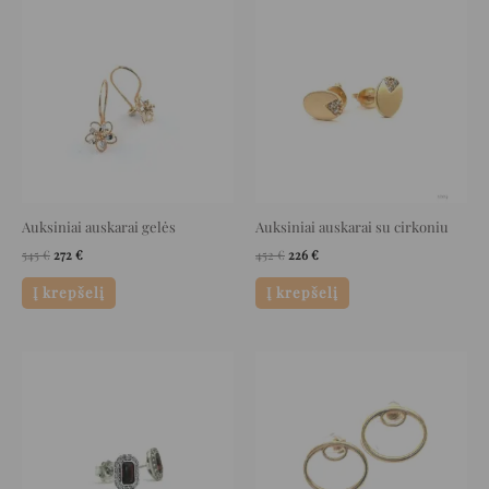
price
price
price
price
was:
is:
was:
is:
545 €.
272 €.
452 €.
226 €.
Auksiniai auskarai gelės
Auksiniai auskarai su cirkoniu
545
€
272
€
452
€
226
€
Į krepšelį
Į krepšelį
Original
Current
Original
Current
price
price
price
price
was:
is:
was:
is:
652 €.
326 €.
669 €.
334 €.