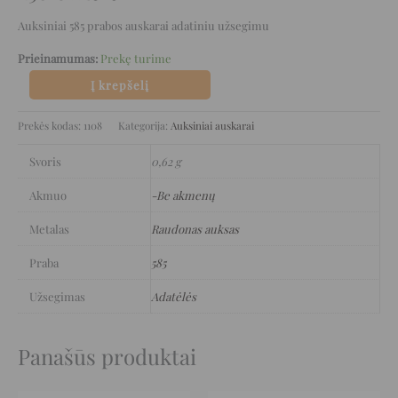
Auksiniai 585 prabos auskarai adatiniu užsegimu
Prieinamumas:
Prekę turime
Į krepšelį
Prekės kodas:
1108
Kategorija:
Auksiniai auskarai
Svoris
0,62 g
Akmuo
-Be akmenų
Metalas
Raudonas auksas
Praba
585
Užsegimas
Adatėlės
Panašūs produktai
Original
Current
Original
Current