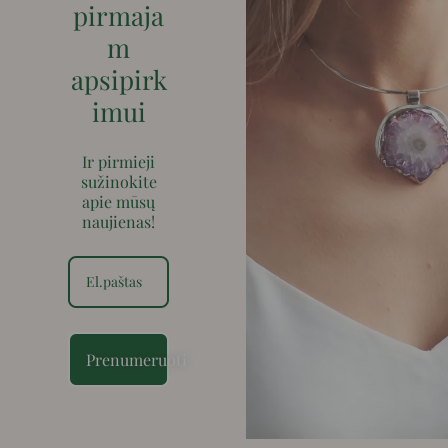
pirmaja
m
apsipirk
imui
Ir pirmieji
sužinokite
apie mūsų
naujienas!
Prenumeruoti