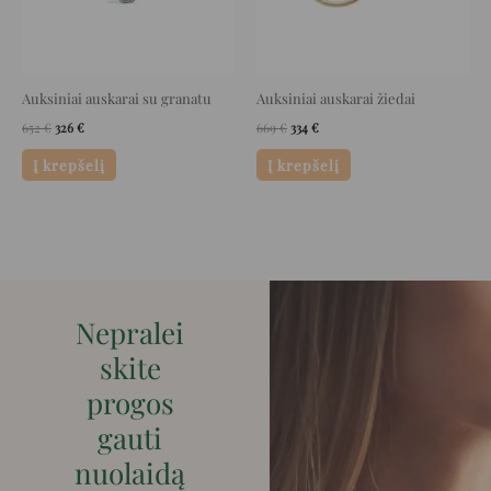
Auksiniai auskarai su granatu
Auksiniai auskarai žiedai
652
€
326
€
669
€
334
€
Į krepšelį
Į krepšelį
Nepralei
skite
progos
gauti
nuolaidą