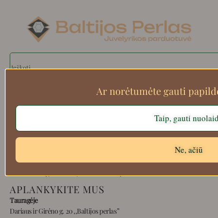
Search
Ar norėtumėte gauti papil
Apie mus
Taip, gauti nuolai
Atsiskaitymo informacija
Prekių grąžinimas
Ne, ačiū
Pristatymas
Privatumas
Prekių pirkimo – pardavimo taisyklės
APLANKYKITE MUS
Tauragėje
Dariaus ir Girėno g. 20 ,,Baltijos perlas”