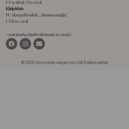
I-V 9-18val, VI 9-15val
Klaipėdoje
PC Akropolis salelė ,,Akmens magija”
I-VII 10-21val
+37063619814 (darbo dienomis 10-16val.)
F
I
E
a
n
n
c
s
v
e
t
e
b
a
l
© 2026 Visos teisės saugomos UAB Baltijos perlas
o
g
o
o
r
p
k
a
e
m