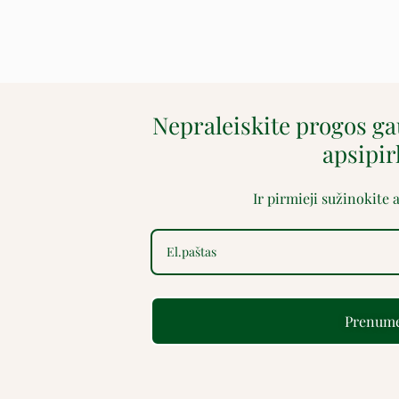
Nepraleiskite progos g
apsipi
Ir pirmieji sužinokite
Prenume