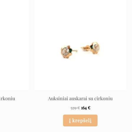
rent
Original
Current
e
price
price
was:
is:
€.
329 €.
164 €.
irkoniu
Auksiniai auskarai su cirkoniu
329
€
164
€
Į krepšelį