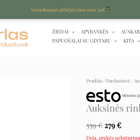
Nemokamas pristatymas nuo 29€
X
ŽIEDAI
APYRANKĖS
AUSKAR
PAPUOŠALAI SU GINTARU
KITA
Pradžia
/
Parduotuvė
/
Au
Original
Curr
price
price
Mėnesio 
Auksinės rin
was:
is:
559 €.
279 €.
559
€
279
€
Deja, prekės nebeturim