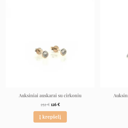
Original
Current
price
price
was:
is:
252 €.
126 €.
Auksiniai auskarai su cirkoniu
Auksin
252
€
126
€
Į krepšelį