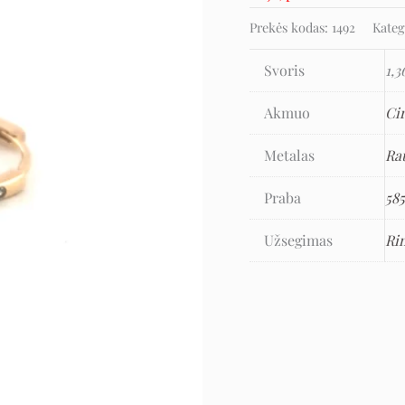
Prekės kodas:
1492
Kateg
Svoris
1,3
Akmuo
Ci
Metalas
Ra
Praba
58
Užsegimas
Ri