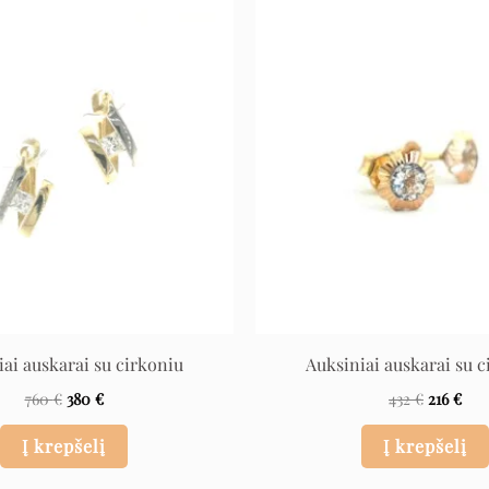
Original
Current
Original
Cur
price
price
price
pric
was:
is:
was:
is:
760 €.
380 €.
432 €.
216 
iai auskarai su cirkoniu
Auksiniai auskarai su c
760
€
380
€
432
€
216
€
Į krepšelį
Į krepšelį