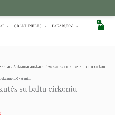
AI
GRANDINĖLĖS
PAKABUKAI
skarai
/
Auksiniai auskarai
/ Auksinės rinkutės su baltu cirkoniu
ent
įmoka nuo
11
€
/ 36 mėn.
kutės su baltu cirkoniu
e