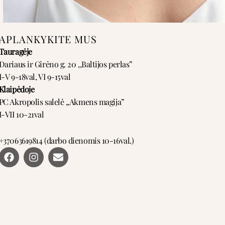
APLANKYKITE MUS
Tauragėje
Dariaus ir Girėno g. 20 ,,Baltijos perlas”
I-V 9-18val, VI 9-15val
Klaipėdoje
PC Akropolis salelė ,,Akmens magija”
I-VII 10-21val
+37063619814 (darbo dienomis 10-16val.)
F
I
E
a
n
n
c
s
v
e
t
e
b
a
l
o
g
o
o
r
p
k
a
e