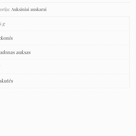
orija:
Auksiniai auskarai
6 g
rkonis
udonas auksas
5
nkutės