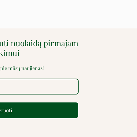
auti nuolaidą pirmajam
rkimui
 apie mūsų naujienas!
ruoti