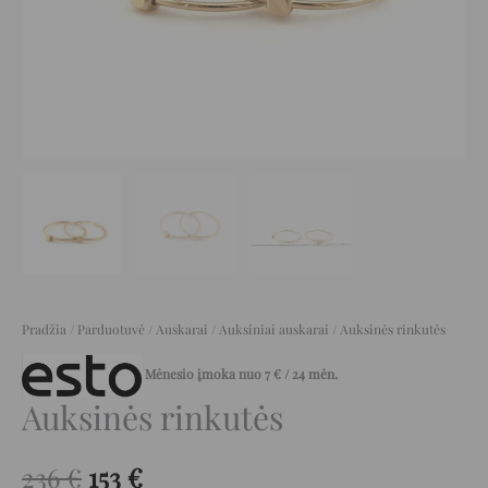
Pradžia
/
Parduotuvė
/
Auskarai
/
Auksiniai auskarai
/ Auksinės rinkutės
Mėnesio įmoka nuo
7
€
/ 24 mėn.
Auksinės rinkutės
236
€
153
€