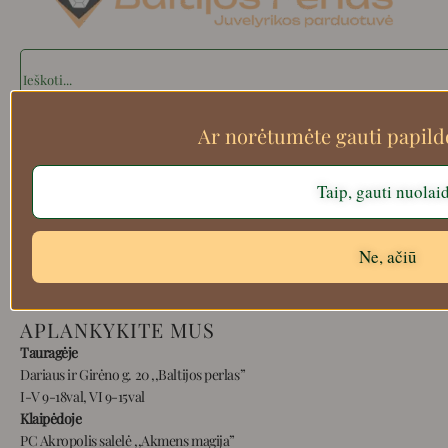
Search
Ar norėtumėte gauti papil
Apie mus
Taip, gauti nuolai
Atsiskaitymo informacija
Prekių grąžinimas
Pristatymas
Ne, ačiū
Privatumas
Prekių pirkimo – pardavimo taisyklės
APLANKYKITE MUS
Tauragėje
Dariaus ir Girėno g. 20 ,,Baltijos perlas”
I-V 9-18val, VI 9-15val
Klaipėdoje
PC Akropolis salelė ,,Akmens magija”