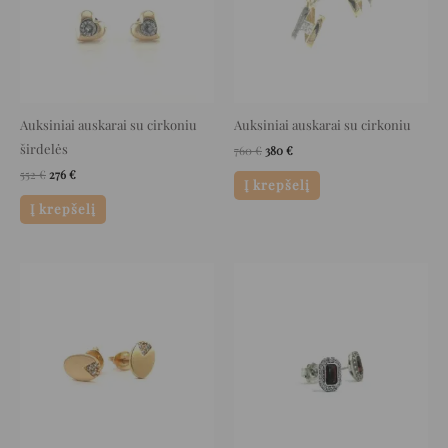
Auksiniai auskarai su cirkoniu
Auksiniai auskarai su cirkoniu
širdelės
760
€
380
€
552
€
276
€
Į krepšelį
Į krepšelį
Original
Current
Original
Current
price
price
price
price
was:
is:
was:
is:
452 €.
226 €.
652 €.
326 €.