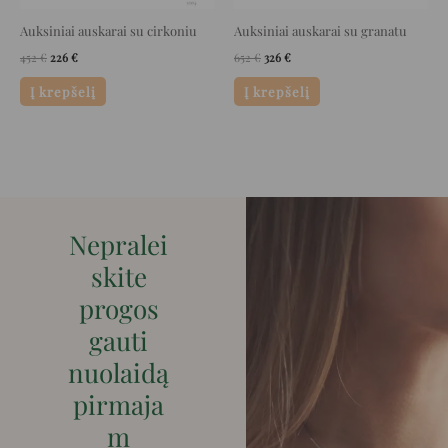
Auksiniai auskarai su cirkoniu
Auksiniai auskarai su granatu
452
€
226
€
652
€
326
€
Į krepšelį
Į krepšelį
Nepralei
skite
progos
gauti
nuolaidą
pirmaja
m