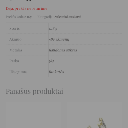
Deja, prekės nebeturime
Prekės kodas:
1651
Kategorija:
Auksiniai auskarai
Svoris
1,18 g
Akmuo
-Be akmenų
Metalas
Raudonas auksas
Praba
585
Užsegimas
Rinkutės
Panašūs produktai
Original
Current
Original
Current
price
price
price
price
was:
is:
was:
is:
552 €.
276 €.
760 €.
380 €.