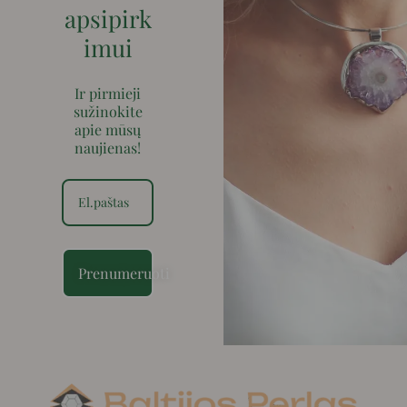
apsipirk
imui
Ir pirmieji
sužinokite
apie mūsų
naujienas!
Prenumeruoti