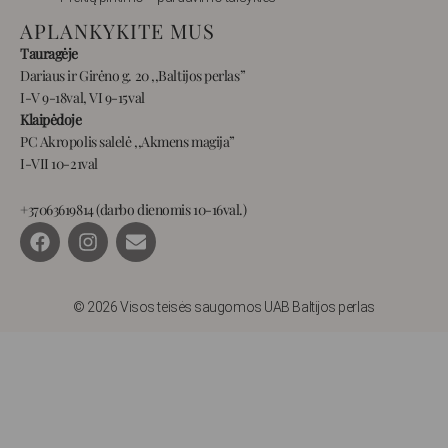
APLANKYKITE MUS
Tauragėje
Dariaus ir Girėno g. 20 ,,Baltijos perlas”
I-V 9-18val, VI 9-15val
Klaipėdoje
PC Akropolis salelė ,,Akmens magija”
I-VII 10-21val
+37063619814 (darbo dienomis 10-16val.)
F
I
E
a
n
n
c
s
v
e
t
e
b
a
l
© 2026 Visos teisės saugomos UAB Baltijos perlas
o
g
o
o
r
p
k
a
e
m