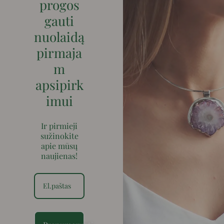
progos
gauti
nuolaidą
pirmaja
m
apsipirk
imui
Ir pirmieji
sužinokite
apie mūsų
naujienas!