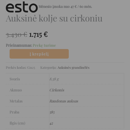
Mėnesio įmoka nuo
47
€
/ 60 mėn.
Auksinė kolje su cirkoniu
3.430
€
1.715
€
Prieinamumas:
Prekę turime
Į krepšelį
Prekės kodas:
G1125
Kategorija:
Auksinės grandinėlės
Svoris
8,58 g
Akmuo
Cirkonis
Metalas
Raudonas auksas
Praba
585
Ilgis (cm)
42