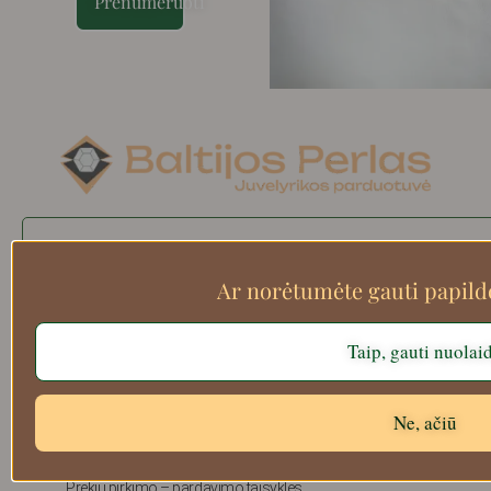
Prenumeruoti
Search
Ar norėtumėte gauti papil
Taip, gauti nuolai
Apie mus
Atsiskaitymo informacija
Prekių grąžinimas
Ne, ačiū
Pristatymas
Privatumas
Prekių pirkimo – pardavimo taisyklės