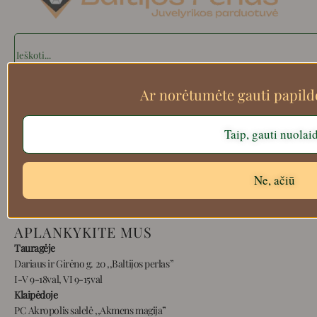
Search
Ar norėtumėte gauti papil
Apie mus
Taip, gauti nuolai
Atsiskaitymo informacija
Prekių grąžinimas
Pristatymas
Ne, ačiū
Privatumas
Prekių pirkimo – pardavimo taisyklės
APLANKYKITE MUS
Tauragėje
Dariaus ir Girėno g. 20 ,,Baltijos perlas”
I-V 9-18val, VI 9-15val
Klaipėdoje
PC Akropolis salelė ,,Akmens magija”