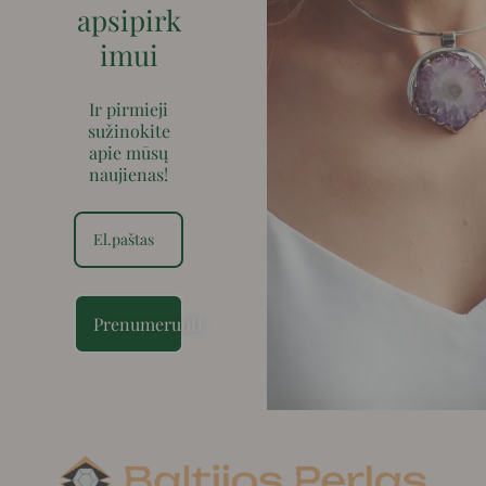
apsipirk
imui
Ir pirmieji
sužinokite
apie mūsų
naujienas!
Prenumeruoti