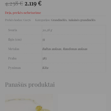
4.238
€
2.119
€
Deja, prekės nebeturime
Prekės kodas:
G1076
Kategorijos:
Grandinėlės
,
Auksinės grandinėlės
Svoris
30,28 g
Ilgis (cm)
55
Metalas
Baltas auksas
,
Raudonas auksas
Praba
585
Pynimas
Kita
Panašūs produktai
Original
Current
Original
Current
price
price
price
price
was:
is:
was:
is:
10.140 €.
5.070 €.
2.324 €.
1.162 €.