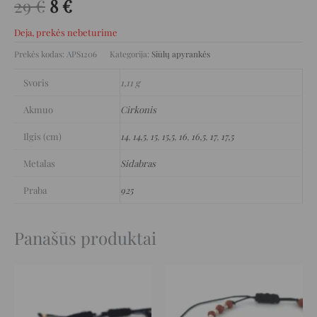
29
€
8
€
Deja, prekės nebeturime
Prekės kodas:
APS1206
Kategorija:
Siūlų apyrankės
Svoris
1,11 g
Akmuo
Cirkonis
Ilgis (cm)
14
,
14,5
,
15
,
15,5
,
16
,
16,5
,
17
,
17,5
Metalas
Sidabras
Praba
925
Panašūs produktai
Original
Current
Original
Current
price
price
price
price
was:
is:
was:
is:
399 €.
199 €.
42 €.
21 €.