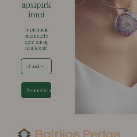
apsipirk
imui
Ir pirmieji
sužinokite
apie mūsų
naujienas!
Prenumeruoti