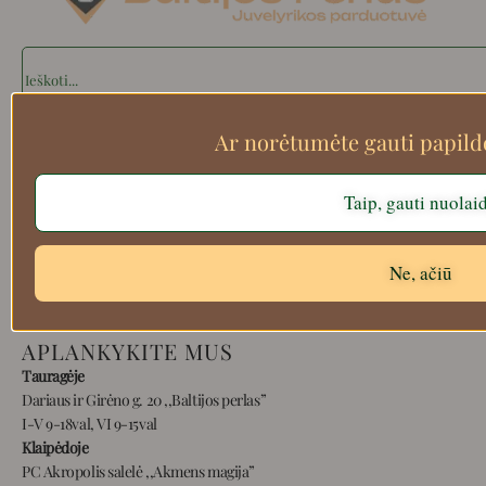
Search
Ar norėtumėte gauti papil
Apie mus
Taip, gauti nuolai
Atsiskaitymo informacija
Prekių grąžinimas
Pristatymas
Ne, ačiū
Privatumas
Prekių pirkimo – pardavimo taisyklės
APLANKYKITE MUS
Tauragėje
Dariaus ir Girėno g. 20 ,,Baltijos perlas”
I-V 9-18val, VI 9-15val
Klaipėdoje
PC Akropolis salelė ,,Akmens magija”