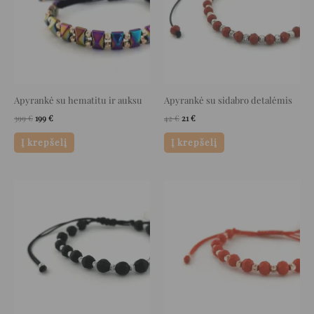
Apyrankė su hematitu ir auksu
Apyrankė su sidabro detalėmis
399
€
199
€
42
€
21
€
Į krepšelį
Į krepšelį
Original
Current
Original
Current
price
price
price
price
was:
is:
was:
is:
72 €.
36 €.
195 €.
97 €.