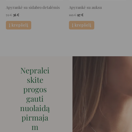
Apyrankė su sidabro detalėmis
Apyrankė su auksu
72
€
36
€
195
€
97
€
Į krepšelį
Į krepšelį
Nepralei
skite
progos
gauti
nuolaidą
pirmaja
m