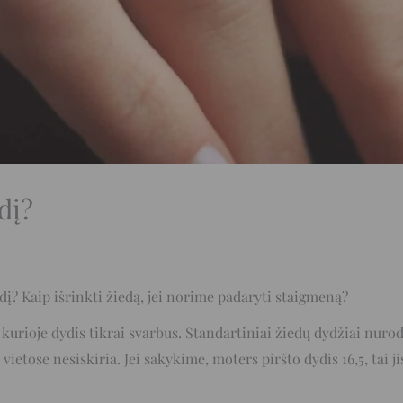
dį?
dį? Kaip išrinkti žiedą, jei norime padaryti staigmeną?
, kurioje dydis tikrai svarbus. Standartiniai žiedų dydžiai nur
etose nesiskiria. Jei sakykime, moters piršto dydis 16,5, tai ji