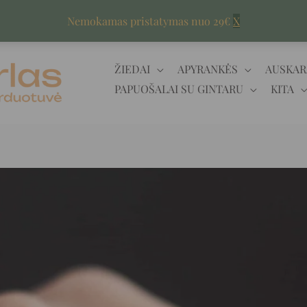
Nemokamas pristatymas nuo 29€
X
ŽIEDAI
APYRANKĖS
AUSKAR
PAPUOŠALAI SU GINTARU
KITA