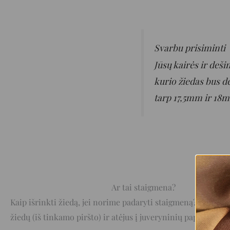
Svarbu prisiminti
Jūsų kairės ir deši
kurio žiedas bus dė
tarp 17,5mm ir 18mm
Ar tai staigmena?
Kaip išrinkti žiedą, jei norime padaryti staigmeną? Vienas iš 
žiedų (iš tinkamo piršto) ir atėjus į juveryninių papuošalų 