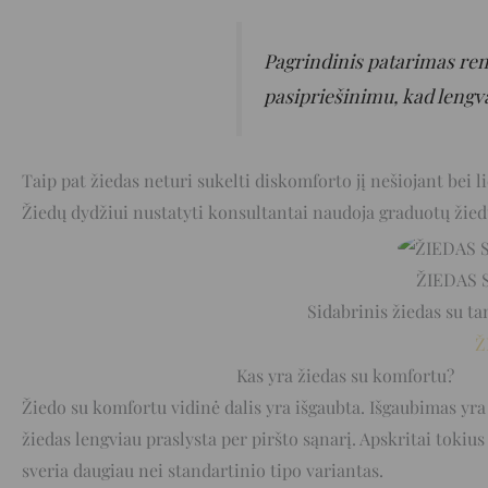
Pagrindinis patarimas renka
pasipriešinimu, kad lengv
Taip pat žiedas neturi sukelti diskomforto jį nešiojant bei li
Žiedų dydžiui nustatyti konsultantai naudoja graduotų žiedų
ŽIEDAS 
Sidabrinis žiedas su ta
Ž
Kas yra žiedas su komfortu?
Žiedo su komfortu vidinė dalis yra išgaubta. Išgaubimas yra
žiedas lengviau praslysta per piršto sąnarį. Apskritai tokiu
sveria daugiau nei standartinio tipo variantas.