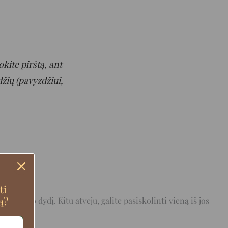
okite pirštą, ant
džių (pavyzdžiui,
ti
ą?
s piršto dydį. Kitu atveju, galite pasiskolinti vieną iš jos