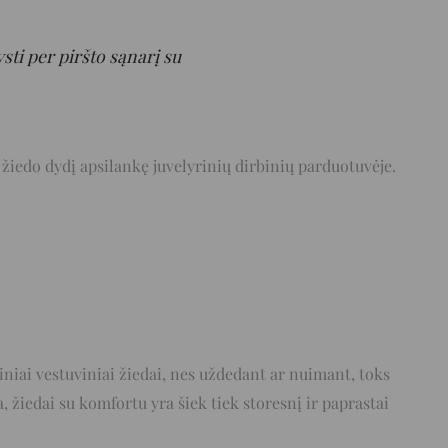
ysti per piršto sąnarį su
te žiedo dydį apsilankę juvelyrinių dirbinių parduotuvėje.
niai vestuviniai žiedai, nes uždedant ar nuimant, toks
, žiedai su komfortu yra šiek tiek storesnį ir paprastai