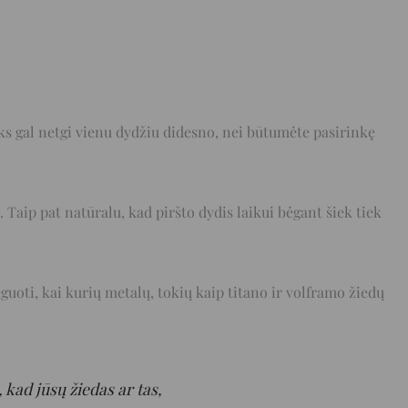
reiks gal netgi vienu dydžiu didesno, nei būtumėte pasirinkę
. Taip pat natūralu, kad piršto dydis laikui bėgant šiek tiek
eguoti, kai kurių metalų, tokių kaip titano ir volframo žiedų
kad jūsų žiedas ar tas,