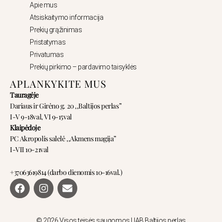
Apie mus
Atsiskaitymo informacija
Prekių grąžinimas
Pristatymas
Privatumas
Prekių pirkimo – pardavimo taisyklės
APLANKYKITE MUS
Tauragėje
Dariaus ir Girėno g. 20 ,,Baltijos perlas”
I-V 9-18val, VI 9-15val
Klaipėdoje
PC Akropolis salelė ,,Akmens magija”
I-VII 10-21val
+37063619814 (darbo dienomis 10-16val.)
F
I
E
a
n
n
c
s
v
e
t
e
© 2026 Visos teisės saugomos UAB Baltijos perlas