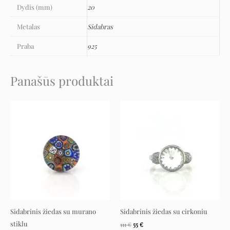
Dydis (mm)
20
Metalas
Sidabras
Praba
925
Panašūs produktai
Original
Current
Original
Current
price
price
price
price
was:
is:
was:
is:
169 €.
84 €.
111 €.
55 €.
Sidabrinis žiedas su murano
Sidabrinis žiedas su cirkoniu
stiklu
111
€
55
€