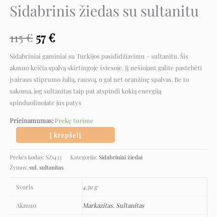
Sidabrinis žiedas su sultanitu
115
€
57
€
Sidabriniai gaminiai su Turkijos pasididžiavimu – sultanitu. Šis
akmuo keičia spalvą skirtingoje šviesoje. Jį nešiojant galite pastebėti
įvairaus stiprumo žalią, rausvą, o gal net oranžinę spalvas. Be to
sakoma, jog sultanitas taip pat atspindi kokią energiją
spinduoliuojate jūs patys
Prieinamumas:
Prekę turime
Į krepšelį
Prekės kodas:
SZ1433
Kategorija:
Sidabriniai žiedai
Žymos:
sul
,
sultanitas
Svoris
4,59 g
Akmuo
Markazitas
,
Sultanitas