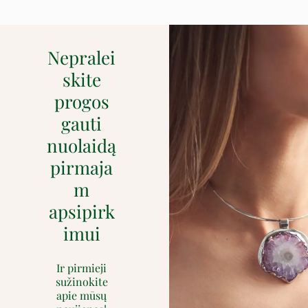
Nepralei
skite
progos
gauti
nuolaidą
pirmaja
m
apsipirk
imui
Ir pirmieji
sužinokite
apie mūsų