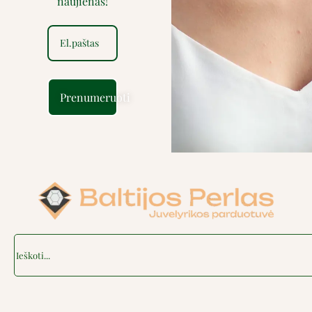
naujienas!
Prenumeruoti
Search