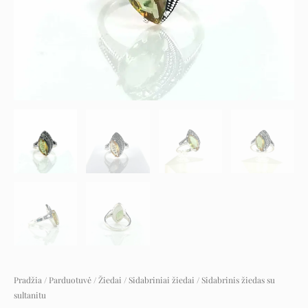
Pradžia
/
Parduotuvė
/
Žiedai
/
Sidabriniai žiedai
/ Sidabrinis žiedas su
sultanitu