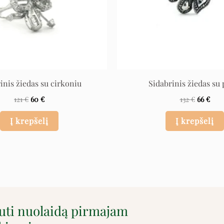
inis žiedas su cirkoniu
Sidabrinis žiedas su 
121
€
60
€
132
€
66
€
Į krepšelį
Į krepšelį
auti nuolaidą pirmajam