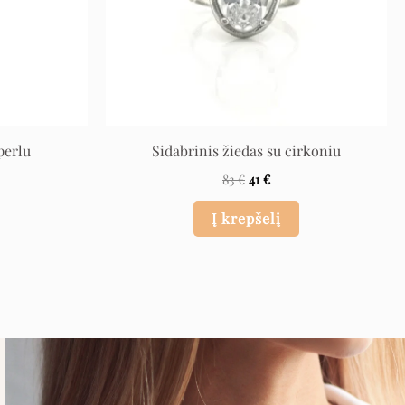
perlu
Sidabrinis žiedas su cirkoniu
83
€
41
€
Į krepšelį