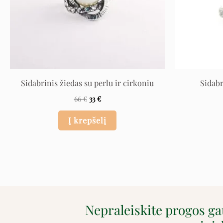
Sidabrinis žiedas su perlu ir cirkoniu
Sidabr
66
€
33
€
Į krepšelį
Nepraleiskite progos g