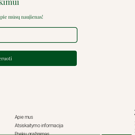
rkimui
 apie mūsų naujienas!
ruoti
Apie mus
Atsiskaitymo informacija
Prekių grąžinimas