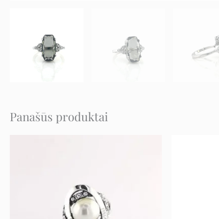
Panašūs produktai
Original
Current
price
price
was:
is:
66 €.
33 €.