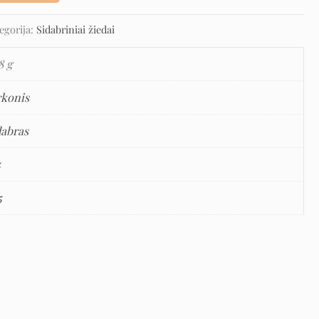
egorija:
Sidabriniai žiedai
8 g
rkonis
dabras
5
5