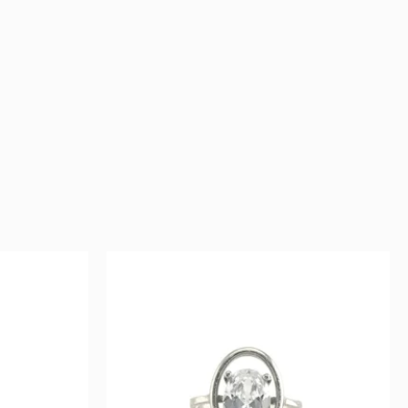
ent
Original
Current
e
price
price
was:
is:
.
83 €.
41 €.