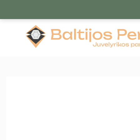
Pereiti
prie
turinio