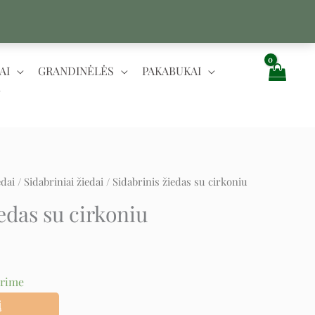
AI
GRANDINĖLĖS
PAKABUKAI
edai
/
Sidabriniai žiedai
/ Sidabrinis žiedas su cirkoniu
t
edas su cirkoniu
urime
į