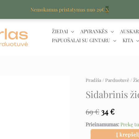
Nemokamas pristatymas nuo 29€
X
ŽIEDAI
APYRANKĖS
AUSKAR
PAPUOŠALAI SU GINTARU
KITA
produkto
Pradžia
/
Parduotuvė
/
Ži
Original
Curren
kiekis:
Sidabrinis ži
price
price
Sidabrinis
žiedas
was:
is:
69
€
34
€
su
69 €.
34 €.
Prieinamumas:
Prekę t
cirkoniu
Į krepšel