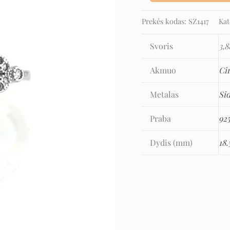
Prekės kodas:
SZ1417
Kat
Svoris
3,8
Akmuo
Ci
Metalas
Si
Praba
92
Dydis (mm)
18.