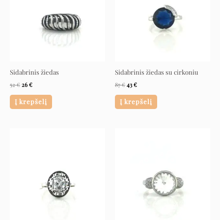
Sidabrinis žiedas
Sidabrinis žiedas su cirkoniu
52
€
26
€
87
€
43
€
Į krepšelį
Į krepšelį
Original
Current
Original
Current
price
price
price
price
was:
is:
was:
is:
33 €.
16 €.
111 €.
55 €.