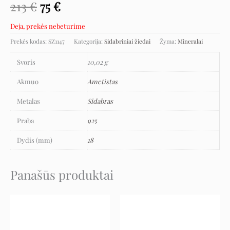
213
€
75
€
Deja, prekės nebeturime
Prekės kodas:
SZ1147
Kategorija:
Sidabriniai žiedai
Žyma:
Mineralai
Svoris
10,02 g
Akmuo
Ametistas
Metalas
Sidabras
Praba
925
Dydis (mm)
18
Panašūs produktai
Original
Current
Original
Current
price
price
price
price
was:
is:
was:
is:
52 €.
26 €.
87 €.
43 €.