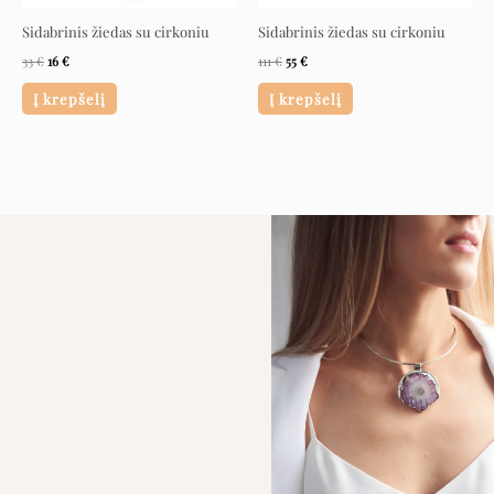
Sidabrinis žiedas su cirkoniu
Sidabrinis žiedas su cirkoniu
33
€
16
€
111
€
55
€
Į krepšelį
Į krepšelį