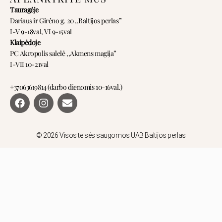
Tauragėje
Dariaus ir Girėno g. 20 ,,Baltijos perlas”
I-V 9-18val, VI 9-15val
Klaipėdoje
PC Akropolis salelė ,,Akmens magija”
I-VII 10-21val
+37063619814 (darbo dienomis 10-16val.)
F
I
E
a
n
n
c
s
v
e
t
e
b
a
l
© 2026 Visos teisės saugomos UAB Baltijos perlas
o
g
o
o
r
p
k
a
e
m