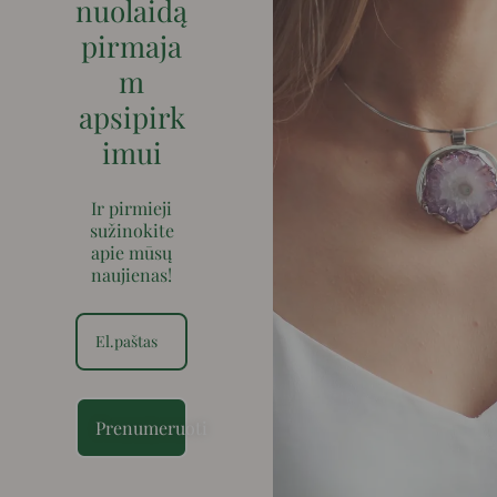
nuolaidą
pirmaja
m
apsipirk
imui
Ir pirmieji
sužinokite
apie mūsų
naujienas!
Prenumeruoti