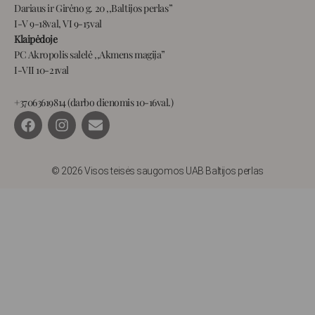
Dariaus ir Girėno g. 20 ,,Baltijos perlas”
I-V 9-18val, VI 9-15val
Klaipėdoje
PC Akropolis salelė ,,Akmens magija”
I-VII 10-21val
+37063619814 (darbo dienomis 10-16val.)
F
I
E
a
n
n
c
s
v
e
t
e
b
a
l
© 2026 Visos teisės saugomos UAB Baltijos perlas
o
g
o
o
r
p
k
a
e
m