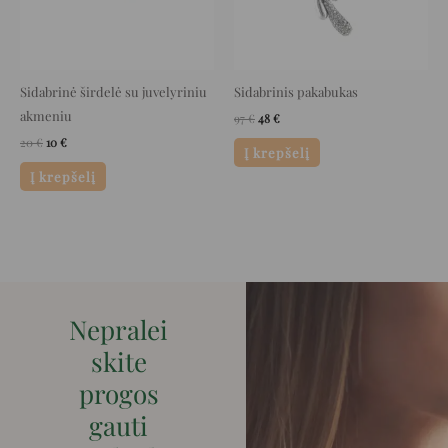
Sidabrinė širdelė su juvelyriniu
Sidabrinis pakabukas
akmeniu
97
€
48
€
20
€
10
€
Į krepšelį
Į krepšelį
Nepralei
skite
progos
gauti