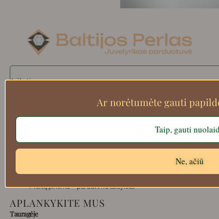
Search
Ar norėtumėte gauti papil
Apie mus
Taip, gauti nuolai
Atsiskaitymo informacija
Prekių grąžinimas
Ne, ačiū
Pristatymas
Privatumas
Prekių pirkimo – pardavimo taisyklės
APLANKYKITE MUS
Tauragėje