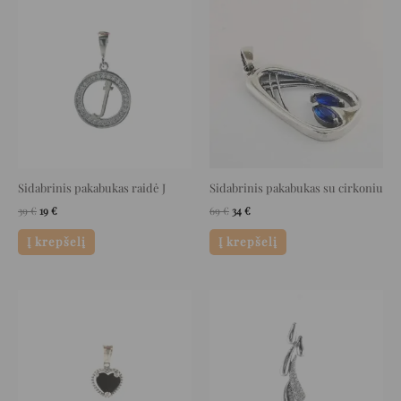
price
price
price
price
was:
is:
was:
is:
39 €.
19 €.
69 €.
34 €.
Sidabrinis pakabukas raidė J
Sidabrinis pakabukas su cirkoniu
39
€
19
€
69
€
34
€
Į krepšelį
Į krepšelį
Original
Current
Original
Current
price
price
price
price
was:
is:
was:
is:
20 €.
10 €.
97 €.
48 €.