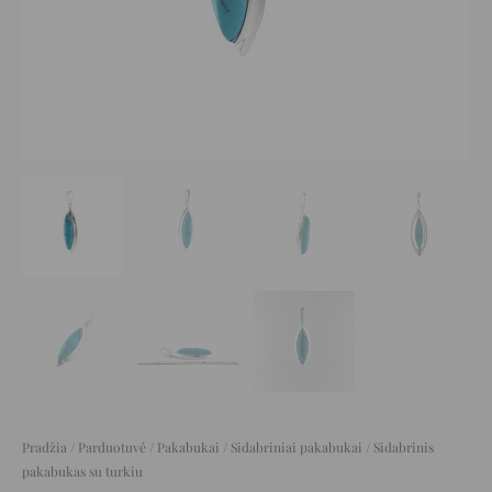
Pradžia
/
Parduotuvė
/
Pakabukai
/
Sidabriniai pakabukai
/ Sidabrinis
pakabukas su turkiu