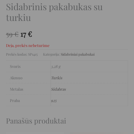
Sidabrinis pakabukas su
turkiu
59
€
17
€
Deja, prekės nebeturime
Prekės kodas:
SP1415
Kategorija:
Sidabriniai pakabukai
Svoris
3,28 g
Akmuo
Turkis
Metalas
Sidabras
Praba
925
Panašūs produktai
Original
Current
Original
Current