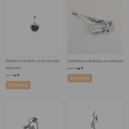
Original
Current
Original
Current
price
price
price
price
was:
is:
was:
is:
20 €.
10 €.
229 €.
114 €.
Sidabrinė širdelė su juvelyriniu
Sidabrinis pakabukas su cirkoniu
akmeniu
229
€
114
€
20
€
10
€
Į krepšelį
Į krepšelį
Original
Current
Original
Current
price
price
price
price
was:
is:
was:
is:
81 €.
40 €.
97 €.
48 €.