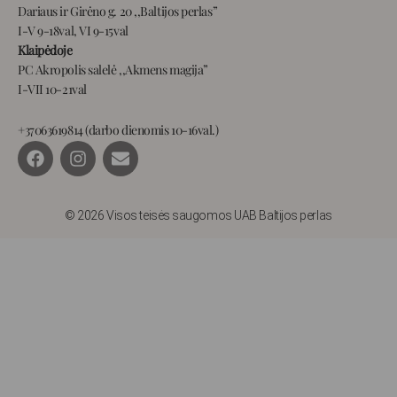
Dariaus ir Girėno g. 20 ,,Baltijos perlas”
I-V 9-18val, VI 9-15val
Klaipėdoje
PC Akropolis salelė ,,Akmens magija”
I-VII 10-21val
+37063619814 (darbo dienomis 10-16val.)
F
I
E
a
n
n
c
s
v
e
t
e
b
a
l
© 2026 Visos teisės saugomos UAB Baltijos perlas
o
g
o
o
r
p
k
a
e
m