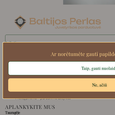
Search
Ar norėtumėte gauti papil
Apie mus
Taip, gauti nuolai
Atsiskaitymo informacija
Prekių grąžinimas
Ne, ačiū
Pristatymas
Privatumas
Prekių pirkimo – pardavimo taisyklės
APLANKYKITE MUS
Tauragėje