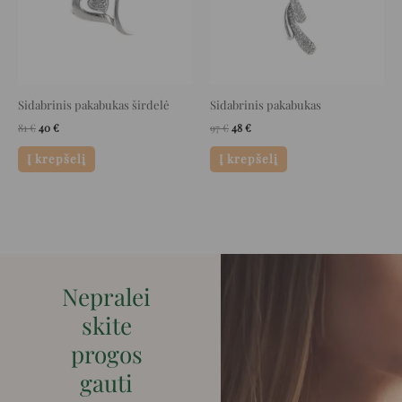
Sidabrinis pakabukas širdelė
Sidabrinis pakabukas
81
€
40
€
97
€
48
€
Į krepšelį
Į krepšelį
Nepralei
skite
progos
gauti