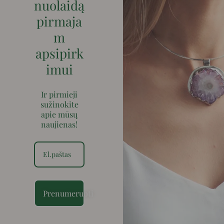
nuolaidą
pirmaja
m
apsipirk
imui
Ir pirmieji
sužinokite
apie mūsų
naujienas!
Prenumeruoti