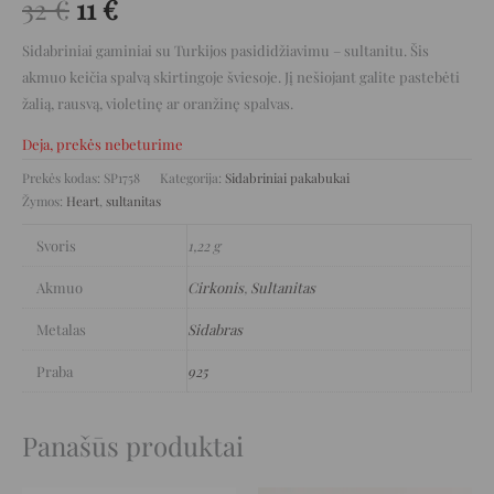
32
€
11
€
Sidabriniai gaminiai su Turkijos pasididžiavimu – sultanitu. Šis
akmuo keičia spalvą skirtingoje šviesoje. Jį nešiojant galite pastebėti
žalią, rausvą, violetinę ar oranžinę spalvas.
Deja, prekės nebeturime
Prekės kodas:
SP1758
Kategorija:
Sidabriniai pakabukai
Žymos:
Heart
,
sultanitas
Svoris
1,22 g
Akmuo
Cirkonis
,
Sultanitas
Metalas
Sidabras
Praba
925
Panašūs produktai