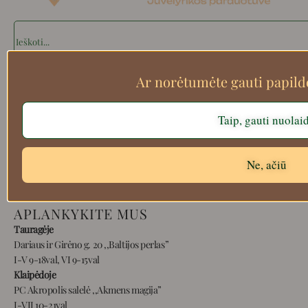
Search
Ar norėtumėte gauti papil
Apie mus
Taip, gauti nuolai
Atsiskaitymo informacija
Prekių grąžinimas
Pristatymas
Ne, ačiū
Privatumas
Prekių pirkimo – pardavimo taisyklės
APLANKYKITE MUS
Tauragėje
Dariaus ir Girėno g. 20 ,,Baltijos perlas”
I-V 9-18val, VI 9-15val
Klaipėdoje
PC Akropolis salelė ,,Akmens magija”
I-VII 10-21val