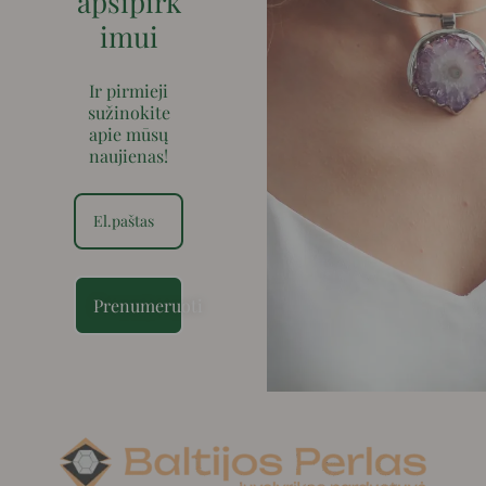
apsipirk
imui
Ir pirmieji
sužinokite
apie mūsų
naujienas!
Prenumeruoti