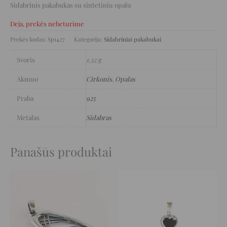
Sidabrinis pakabukas su sintetiniu opalu
Deja, prekės nebeturime
Prekės kodas:
Sp1427
Kategorija:
Sidabriniai pakabukai
Svoris
1,32 g
Akmuo
Cirkonis
,
Opalas
Praba
925
Metalas
Sidabras
Panašūs produktai
Original
Current
Original
Current
price
price
price
price
was:
is:
was:
is:
69 €.
34 €.
20 €.
10 €.