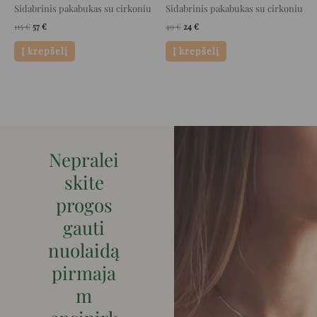
Sidabrinis pakabukas su cirkoniu
Sidabrinis pakabukas su cirkoniu
115
€
57
€
49
€
24
€
Į krepšelį
Į krepšelį
Nepralei
skite
progos
gauti
nuolaidą
pirmaja
m