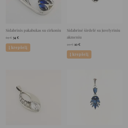
Sidabrinis pakabukas su cirkoniu
Sidabrinė širdelė su juvelyriniu
akmeniu
69
€
34
€
20
€
10
€
Į krepšelį
Į krepšelį
Original
Current
Original
Current
price
price
price
price
was:
is:
was:
is:
115 €.
57 €.
49 €.
24 €.