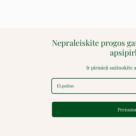
Nepraleiskite progos g
apsipi
Ir pirmieji sužinokite
Prenume