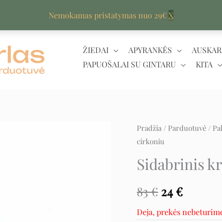
Nemokamas pristatymas nuo 29€
X
ŽIEDAI
APYRANKĖS
AUSKAR
PAPUOŠALAI SU GINTARU
KITA
Pradžia
/
Parduotuvė
/
Pa
Original
Curren
cirkoniu
price
price
Sidabrinis kr
was:
is:
83
€
24
€
83 €.
24 €.
Deja, prekės nebeturim