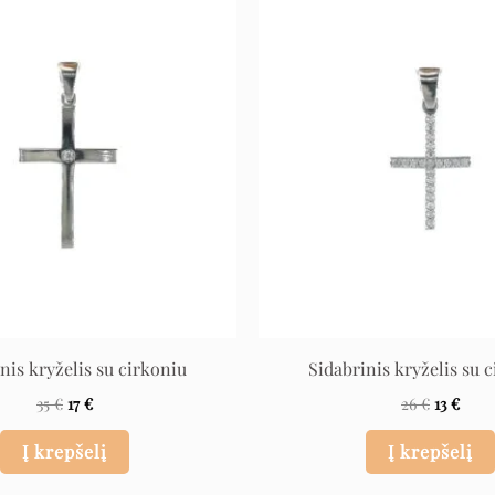
Original
Current
Original
Curr
price
price
price
price
was:
is:
was:
is:
35 €.
17 €.
26 €.
13 €.
nis kryželis su cirkoniu
Sidabrinis kryželis su 
35
€
17
€
26
€
13
€
Į krepšelį
Į krepšelį