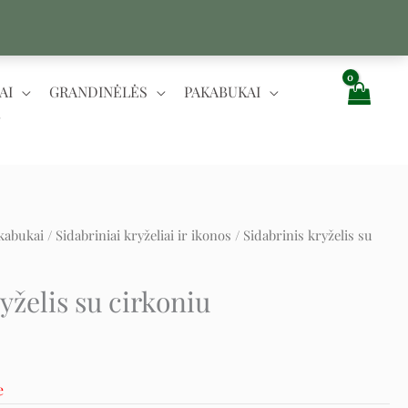
AI
GRANDINĖLĖS
PAKABUKAI
kabukai
/
Sidabriniai kryželiai ir ikonos
/ Sidabrinis kryželis su
t
yželis su cirkoniu
e