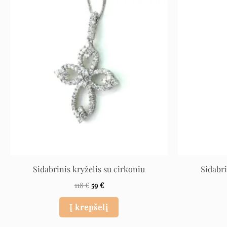
Original
Current
price
price
was:
is:
118 €.
59 €.
Sidabrinis kryželis su cirkoniu
Sidabri
118
€
59
€
Į krepšelį