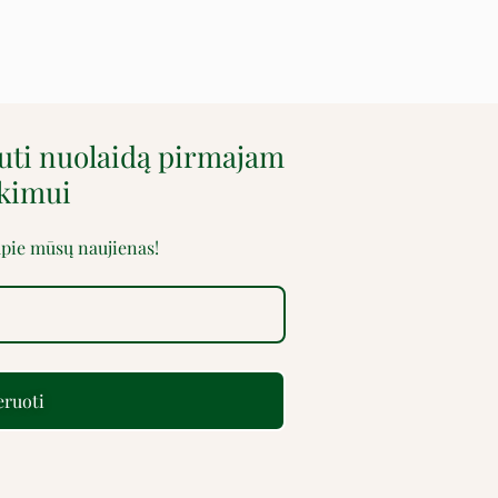
auti nuolaidą pirmajam
rkimui
 apie mūsų naujienas!
ruoti