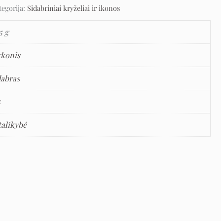
tegorija:
Sidabriniai kryželiai ir ikonos
5 g
rkonis
dabras
5
talikybė