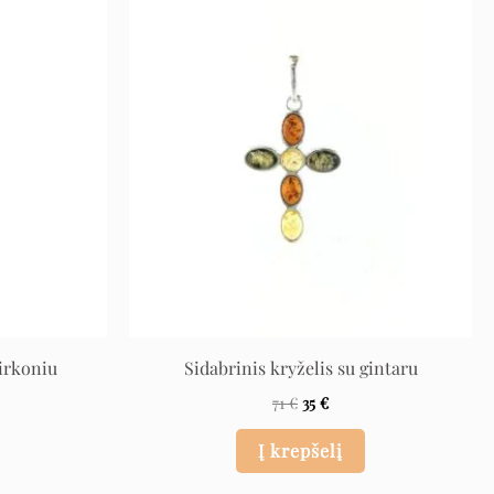
ent
Original
Current
price
price
was:
is:
71 €.
35 €.
cirkoniu
Sidabrinis kryželis su gintaru
71
€
35
€
Į krepšelį