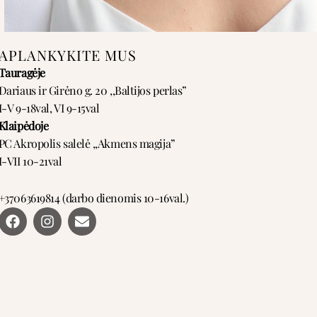
APLANKYKITE MUS
Tauragėje
Dariaus ir Girėno g. 20 ,,Baltijos perlas”
I-V 9-18val, VI 9-15val
Klaipėdoje
PC Akropolis salelė ,,Akmens magija”
I-VII 10-21val
+37063619814 (darbo dienomis 10-16val.)
F
I
E
a
n
n
c
s
v
e
t
e
b
a
l
o
g
o
o
r
p
k
a
e