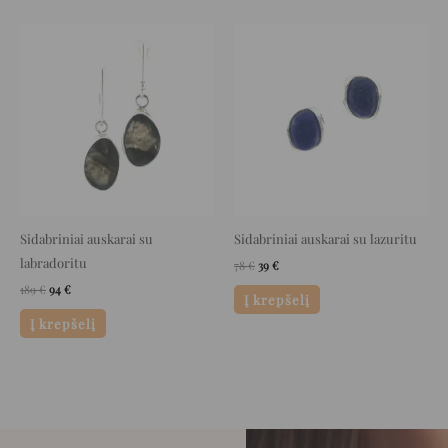
Original
Current
Original
Current
price
price
price
price
was:
is:
was:
is:
189 €.
94 €.
78 €.
39 €.
Sidabriniai auskarai su
Sidabriniai auskarai su lazuritu
labradoritu
78
€
39
€
189
€
94
€
Į krepšelį
Į krepšelį