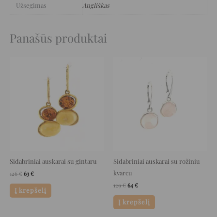
Užsegimas
Angliškas
Panašūs produktai
Original
Current
Original
Current
price
price
price
price
was:
is:
was:
is:
126 €.
63 €.
129 €.
64 €.
Sidabriniai auskarai su gintaru
Sidabriniai auskarai su rožiniu
kvarcu
126
€
63
€
129
€
64
€
Į krepšelį
Į krepšelį