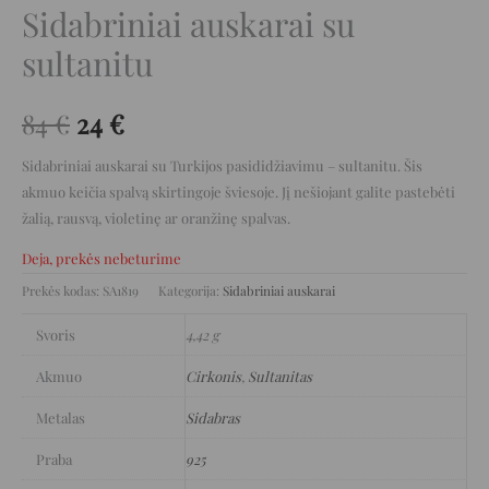
Sidabriniai auskarai su
sultanitu
84
€
24
€
Sidabriniai auskarai su Turkijos pasididžiavimu – sultanitu. Šis
akmuo keičia spalvą skirtingoje šviesoje. Jį nešiojant galite pastebėti
žalią, rausvą, violetinę ar oranžinę spalvas.
Deja, prekės nebeturime
Prekės kodas:
SA1819
Kategorija:
Sidabriniai auskarai
Svoris
4,42 g
Akmuo
Cirkonis
,
Sultanitas
Metalas
Sidabras
Praba
925