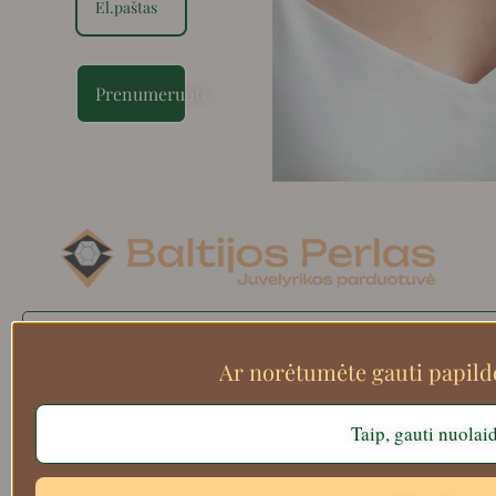
Prenumeruoti
Search
Ar norėtumėte gauti papil
Taip, gauti nuolai
Apie mus
Atsiskaitymo informacija