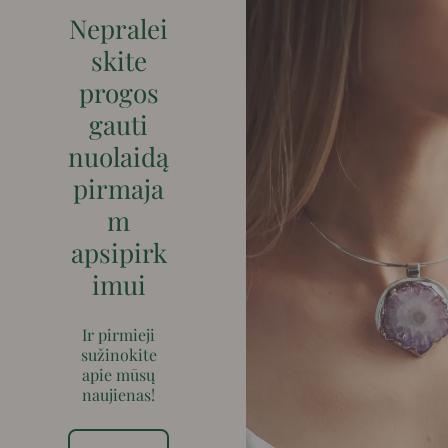
Nepralei
skite
progos
gauti
nuolaidą
pirmaja
m
apsipirk
imui
Ir pirmieji
sužinokite
apie mūsų
naujienas!