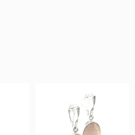
rent
Original
Current
e
price
price
was:
is:
.
235 €.
117 €.