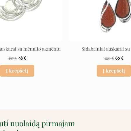
 auskarai su mėnulio akmeniu
Sidabriniai auskarai su
197
€
98
€
120
€
60
€
Į krepšelį
Į krepšelį
auti nuolaidą pirmajam