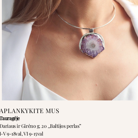
APLANKYKITE MUS
Tauragėje
Dariaus ir Girėno g. 20 ,,Baltijos perlas”
I-V 9-18val, VI 9-15val