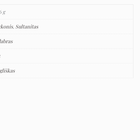
6 g
rkonis
,
Sultanitas
dabras
5
gliškas