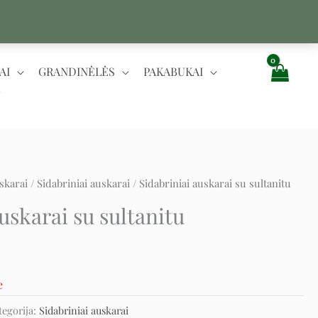
AI
GRANDINĖLĖS
PAKABUKAI
skarai
/
Sidabriniai auskarai
/ Sidabriniai auskarai su sultanitu
t
uskarai su sultanitu
e
tegorija:
Sidabriniai auskarai