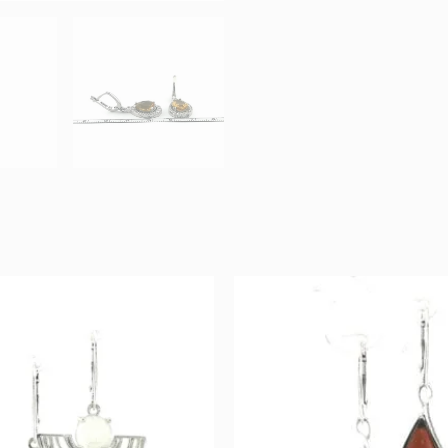
Original
Current
Original
Cur
price
price
price
pric
was:
is:
was:
is:
197 €.
98 €.
120 €.
60 €