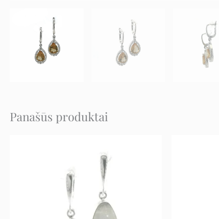
Panašūs produktai
Original
Current
price
price
was:
is:
218 €.
109 €.