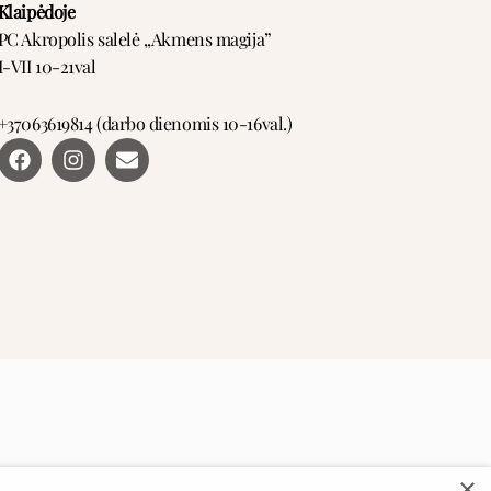
Klaipėdoje
PC Akropolis salelė ,,Akmens magija”
I-VII 10-21val
+37063619814 (darbo dienomis 10-16val.)
F
I
E
a
n
n
c
s
v
e
t
e
b
a
l
o
g
o
o
r
p
k
a
e
m
×