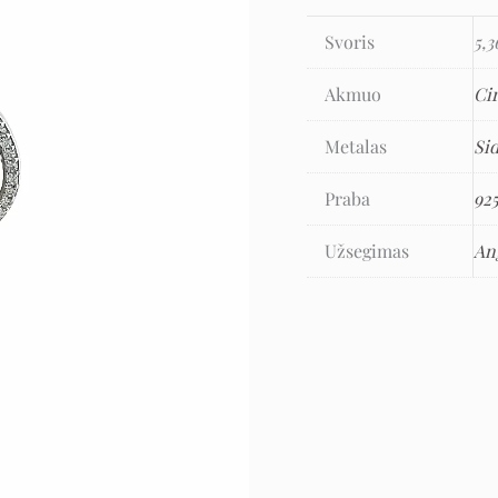
Svoris
5,3
Akmuo
Ci
Metalas
Si
Praba
92
Užsegimas
An