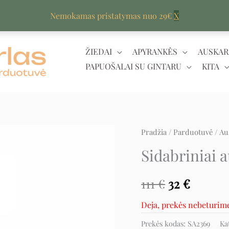
Nemokamas pristatymas nuo 29€
X
ŽIEDAI
APYRANKĖS
AUSKAR
PAPUOŠALAI SU GINTARU
KITA
Pradžia
/
Parduotuvė
/
Au
Original
Curren
Sidabriniai a
price
price
was:
is:
111
€
32
€
111 €.
32 €.
Deja, prekės nebeturim
Prekės kodas:
SA2369
Ka