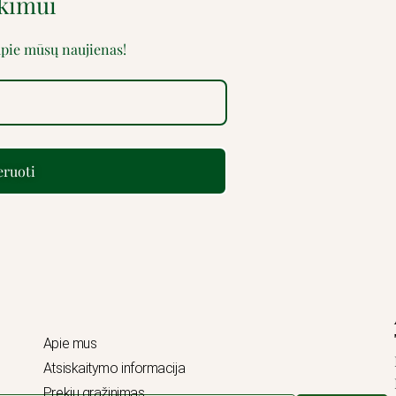
rkimui
 apie mūsų naujienas!
ruoti
Apie mus
Atsiskaitymo informacija
Prekių grąžinimas