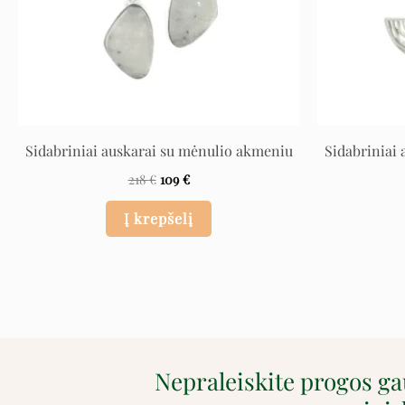
Sidabriniai auskarai su mėnulio akmeniu
Sidabriniai
218
€
109
€
Į krepšelį
Nepraleiskite progos g