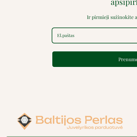
apsipi
Ir pirmieji sužinokite
Prenume