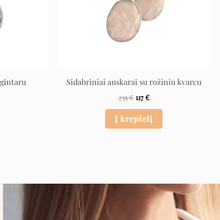
 gintaru
Sidabriniai auskarai su rožiniu kvarcu
235
€
117
€
Į krepšelį