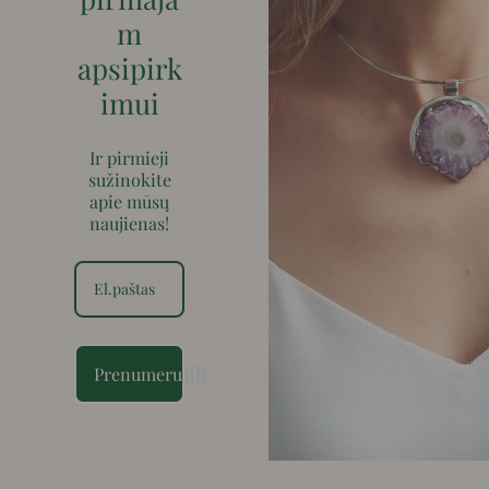
m
apsipirk
imui
Ir pirmieji
sužinokite
apie mūsų
naujienas!
Prenumeruoti