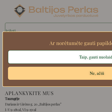
Search
Ar norėtumėte gauti papil
Apie mus
Taip, gauti nuolai
Atsiskaitymo informacija
Prekių grąžinimas
Pristatymas
Ne, ačiū
Privatumas
Prekių pirkimo – pardavimo taisyklės
APLANKYKITE MUS
Tauragėje
Dariaus ir Girėno g. 20 ,,Baltijos perlas”
I-V 9-18val, VI 9-15val