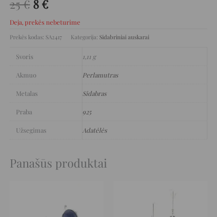
25
€
8
€
Deja, prekės nebeturime
Prekės kodas:
SA2417
Kategorija:
Sidabriniai auskarai
Svoris
1,11 g
Akmuo
Perlamutras
Metalas
Sidabras
Praba
925
Užsegimas
Adatėlės
Panašūs produktai
Original
Current
Original
Current
price
price
price
price
was:
is:
was:
is:
159 €.
79 €.
189 €.
94 €.