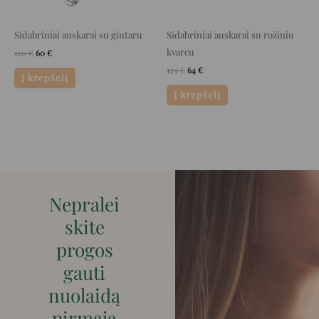
Sidabriniai auskarai su gintaru
Sidabriniai auskarai su rožiniu
kvarcu
120
€
60
€
129
€
64
€
Į krepšelį
Į krepšelį
Nepralei
skite
progos
gauti
nuolaidą
pirmaja