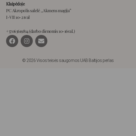
Klaipėdoje
PC Akropolis salelė ,,Akmens magija”
I-VII 10-21val
+37063619814 (darbo dienomis 10-16val.)
F
I
E
a
n
n
c
s
v
e
t
e
b
a
l
© 2026 Visos teisės saugomos UAB Baltijos perlas
o
g
o
o
r
p
k
a
e
m