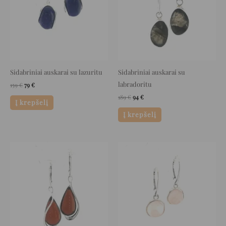
Sidabriniai auskarai su lazuritu
Sidabriniai auskarai su
labradoritu
159
€
79
€
189
€
94
€
Į krepšelį
Į krepšelį
Original
Current
Original
Current
price
price
price
price
was:
is:
was:
is:
120 €.
60 €.
129 €.
64 €.