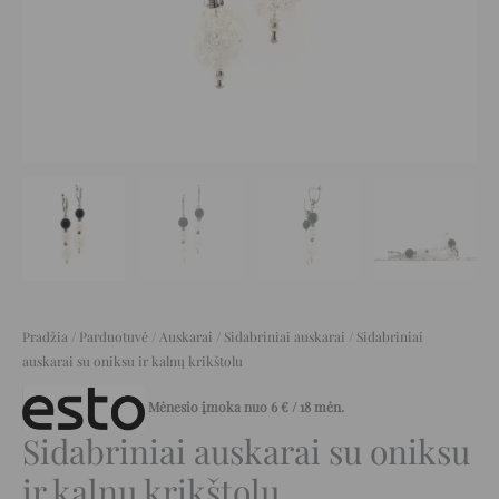
Pradžia
/
Parduotuvė
/
Auskarai
/
Sidabriniai auskarai
/ Sidabriniai
auskarai su oniksu ir kalnų krikštolu
Mėnesio įmoka nuo
6
€
/ 18 mėn.
Sidabriniai auskarai su oniksu
ir kalnų krikštolu