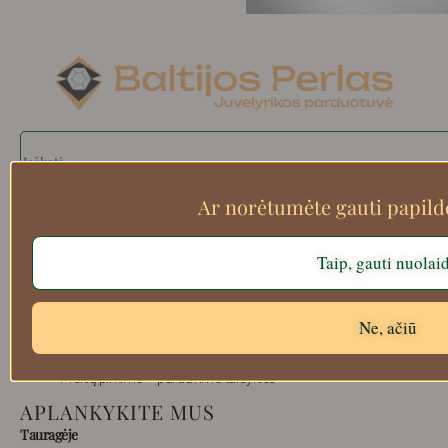
Search
Ar norėtumėte gauti papil
Apie mus
Taip, gauti nuolai
Atsiskaitymo informacija
Prekių grąžinimas
Ne, ačiū
Pristatymas
Privatumas
Prekių pirkimo – pardavimo taisyklės
APLANKYKITE MUS
Tauragėje