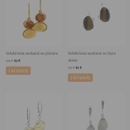
was:
is:
was:
is:
126 €.
63 €.
135 €.
67 €.
Sidabriniai auskarai su gintaru
Sidabriniai auskarai su tigro
akimi
126
€
63
€
135
€
67
€
Į krepšelį
Į krepšelį
Original
Current
Original
Current
price
price
price
price
was:
is:
was:
is:
126 €.
63 €.
218 €.
109 €.