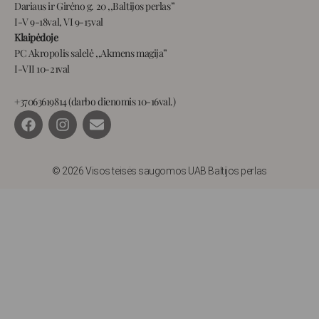
Dariaus ir Girėno g. 20 ,,Baltijos perlas”
I-V 9-18val, VI 9-15val
Klaipėdoje
PC Akropolis salelė ,,Akmens magija”
I-VII 10-21val
+37063619814 (darbo dienomis 10-16val.)
F
I
E
a
n
n
c
s
v
e
t
e
b
a
l
© 2026 Visos teisės saugomos UAB Baltijos perlas
o
g
o
o
r
p
k
a
e
m