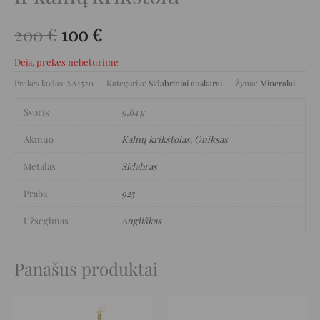
200
€
100
€
Deja, prekės nebeturime
Prekės kodas:
SA2520
Kategorija:
Sidabriniai auskarai
Žyma:
Mineralai
Svoris
9,64 g
Akmuo
Kalnų krikštolas
,
Oniksas
Metalas
Sidabras
Praba
925
Užsegimas
Angliškas
Panašūs produktai
Original
Current
Original
Current
price
price
price
price