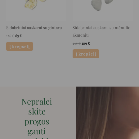
Sidabriniai auskarai su gintaru
Sidabriniai auskarai su mėnulio
akmeniu
126
€
63
€
218
€
109
€
Į krepšelį
Į krepšelį
Nepralei
skite
progos
gauti