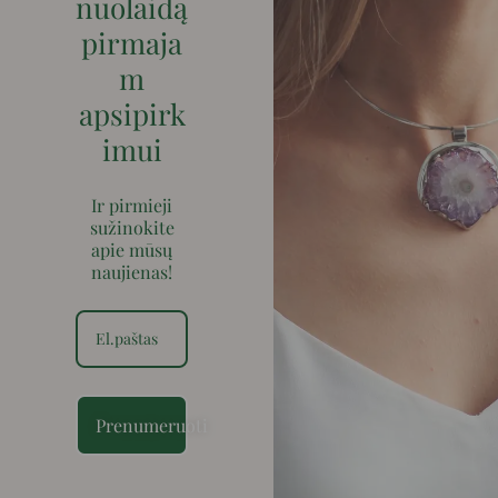
nuolaidą
pirmaja
m
apsipirk
imui
Ir pirmieji
sužinokite
apie mūsų
naujienas!
Prenumeruoti