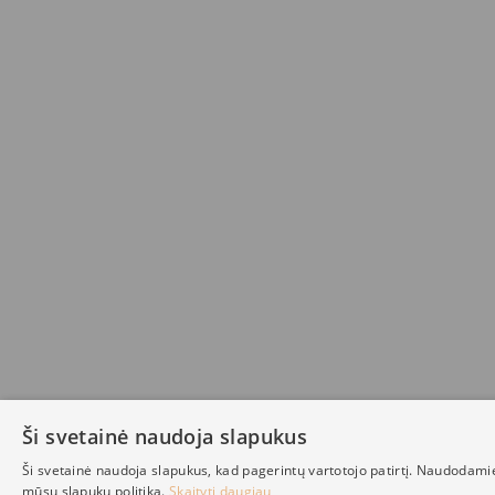
Ši svetainė naudoja slapukus
Ši svetainė naudoja slapukus, kad pagerintų vartotojo patirtį. Naudodami
mūsų slapukų politiką.
Skaityti daugiau