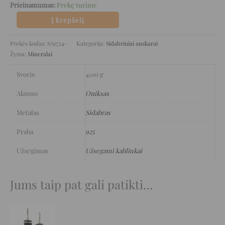
Prieinamumas:
Prekę turime
Į krepšelį
Prekės kodas:
SA1724-
Kategorija:
Sidabriniai auskarai
Žyma:
Mineralai
Svoris
4,00 g
Akmuo
Oniksas
Metalas
Sidabras
Praba
925
Užsegimas
Užsegami kabliukai
Jums taip pat gali patikti…
Original
Current
price
price
was:
is: