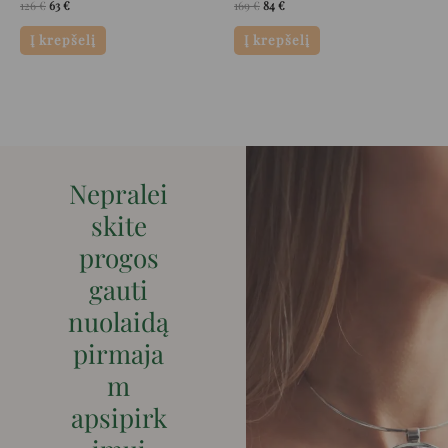
126
€
63
€
169
€
84
€
Į krepšelį
Į krepšelį
Nepralei
skite
progos
gauti
nuolaidą
pirmaja
m
apsipirk