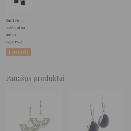
249 €.
124 €.
Sidabriniai
auskarai su
oniksu
249
€
124
€
Į krepšelį
Panašūs produktai
Original
Current
Original
Current
price
price
price
price
was:
is:
was:
is:
197 €.
98 €.
229 €.
114 €.