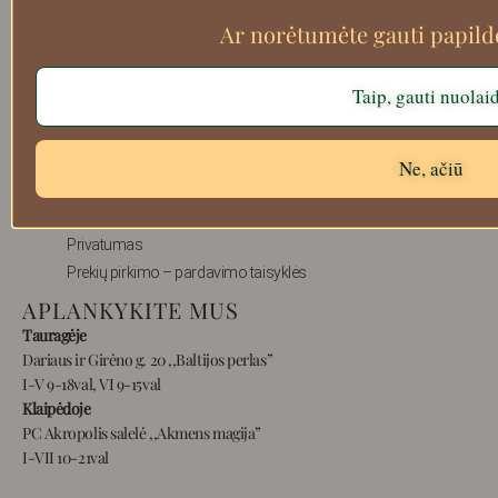
Search
Ar norėtumėte gauti papil
Taip, gauti nuolai
Apie mus
Atsiskaitymo informacija
Ne, ačiū
Prekių grąžinimas
Pristatymas
Privatumas
Prekių pirkimo – pardavimo taisyklės
APLANKYKITE MUS
Tauragėje
Dariaus ir Girėno g. 20 ,,Baltijos perlas”
I-V 9-18val, VI 9-15val
Klaipėdoje
PC Akropolis salelė ,,Akmens magija”
I-VII 10-21val