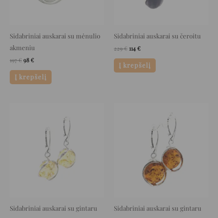
Sidabriniai auskarai su mėnulio
Sidabriniai auskarai su čeroitu
akmeniu
229
€
114
€
197
€
98
€
Į krepšelį
Į krepšelį
Original
Current
Original
Current
price
price
price
price
was:
is:
was:
is:
126 €.
63 €.
169 €.
84 €.
Sidabriniai auskarai su gintaru
Sidabriniai auskarai su gintaru