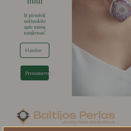
imui
Ir pirmieji
sužinokite
apie mūsų
naujienas!
Prenumeruoti