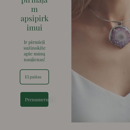
m
apsipirk
imui
Ir pirmieji
sužinokite
apie mūsų
naujienas!
Prenumeruoti