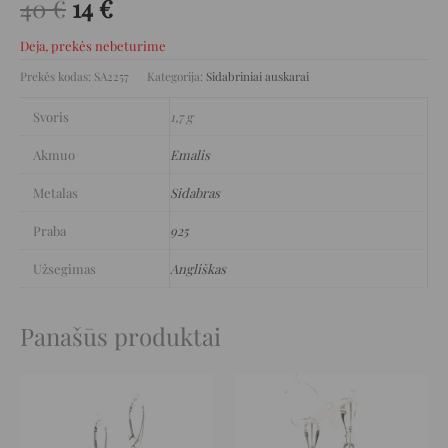
40
€
14
€
Deja, prekės nebeturime
Prekės kodas:
SA2257
Kategorija:
Sidabriniai auskarai
Svoris
1,7 g
Akmuo
Emalis
Metalas
Sidabras
Praba
925
Užsegimas
Angliškas
Panašūs produktai
Original
Current
Original
Current
price
price
price
price
was:
is:
was:
is:
123 €.
61 €.
229 €.
114 €.