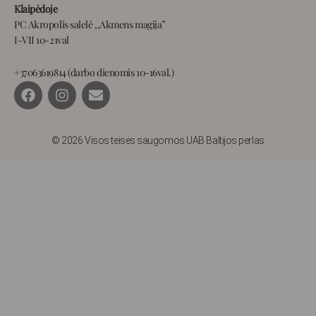
Klaipėdoje
PC Akropolis salelė ,,Akmens magija”
I-VII 10-21val
+37063619814 (darbo dienomis 10-16val.)
F
I
E
a
n
n
c
s
v
e
t
e
b
a
l
© 2026 Visos teisės saugomos UAB Baltijos perlas
o
g
o
o
r
p
k
a
e
m