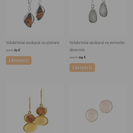
Sidabriniai auskarai su gintaru
Sidabriniai auskarai su mėnulio
akmeniu
123
€
61
€
229
€
114
€
Į krepšelį
Į krepšelį
Original
Current
Original
Current
price
price
price
price
was:
is:
was:
is:
126 €.
63 €.
112 €.
56 €.