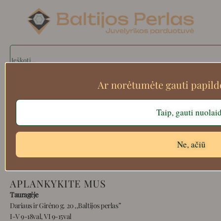
Search
Ar norėtumėte gauti papil
Apie mus
Taip, gauti nuolai
Atsiskaitymo informacija
Prekių grąžinimas
Pristatymas
Ne, ačiū
Privatumas
Prekių pirkimo – pardavimo taisyklės
APLANKYKITE MUS
Tauragėje
Dariaus ir Girėno g. 20 ,,Baltijos perlas”
I-V 9-18val, VI 9-15val