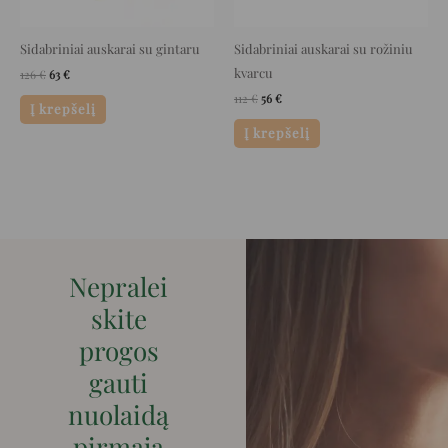
Sidabriniai auskarai su gintaru
Sidabriniai auskarai su rožiniu
kvarcu
126
€
63
€
112
€
56
€
Į krepšelį
Į krepšelį
Nepralei
skite
progos
gauti
nuolaidą
pirmaja