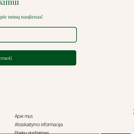
rkimui
 apie mūsų naujienas!
ruoti
Apie mus
Atsiskaitymo informacija
Prekių grąžinimas