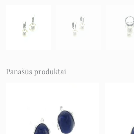
Panašūs produktai
Original
Current
price
price
was:
is:
159 €.
79 €.