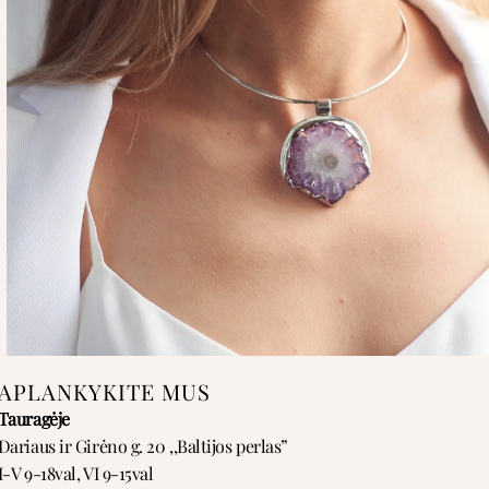
APLANKYKITE MUS
Tauragėje
Dariaus ir Girėno g. 20 ,,Baltijos perlas”
I-V 9-18val, VI 9-15val