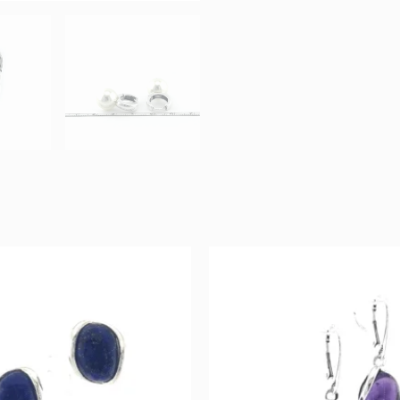
Original
Current
Original
Curr
price
price
price
pric
was:
is:
was:
is:
78 €.
39 €.
175 €.
87 €.