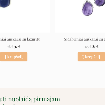
niai auskarai su lazuritu
Sidabriniai auskarai su 
78
€
39
€
175
€
87
€
Į krepšelį
Į krepšelį
auti nuolaidą pirmajam