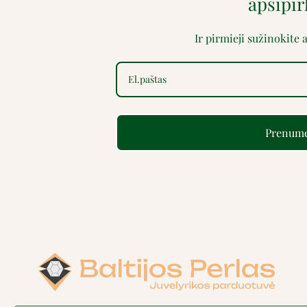
apsipi
Ir pirmieji sužinokite
Prenume