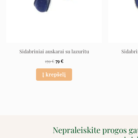
Sidabriniai auskarai su lazuritu
Sidabri
159
€
79
€
Į krepšelį
Nepraleiskite progos g