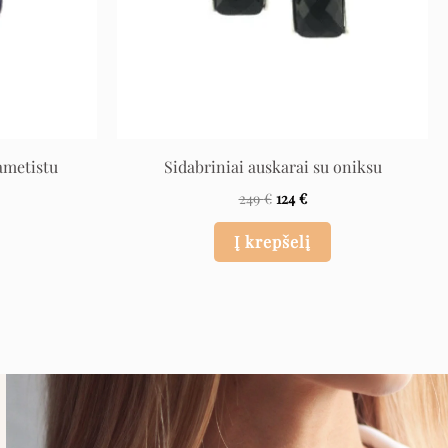
ametistu
Sidabriniai auskarai su oniksu
249
€
124
€
Į krepšelį