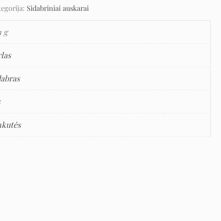
tegorija:
Sidabriniai auskarai
1 g
rlas
dabras
5
nkutės