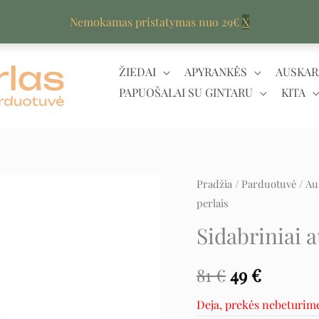
Nemokamas pristatymas nuo 29€
X
ŽIEDAI
APYRANKĖS
AUSKAR
PAPUOŠALAI SU GINTARU
KITA
Pradžia
/
Parduotuvė
/
Au
Original
Curren
perlais
price
price
Sidabriniai a
was:
is:
81
€
49
€
81 €.
49 €.
Deja, prekės nebeturim