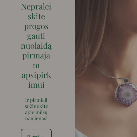
Nepralei
skite
progos
gauti
nuolaidą
pirmaja
m
apsipirk
imui
Ir pirmieji
sužinokite
apie mūsų
naujienas!