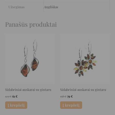
Užsegimas
Angliškas
Panašūs produktai
Original
Current
Original
Current
price
price
price
price
was:
is:
was:
is:
123 €.
61 €.
158 €.
79 €.
Sidabriniai auskarai su gintaru
Sidabriniai auskarai su gintaru
123
€
61
€
158
€
79
€
Į krepšelį
Į krepšelį