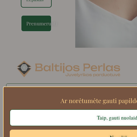
Prenumeruoti
Search
Ar norėtumėte gauti papil
Taip, gauti nuolai
Apie mus
Atsiskaitymo informacija
Prekių grąžinimas