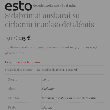
Mėnesio įmoka nuo
7
€
/ 18 mėn.
Sidabriniai auskarai su
cirkoniu ir aukso detalėmis
191
€
115
€
Sidabriniai auskarai su juodu cirkoniu su aukso (585 prabos 0,1g)
plokštelėmis
Deja, prekės nebeturime
Prekės kodas:
SA2400
Kategorija:
Sidabriniai auskarai
Svoris
3,67 g
Akmuo
Cirkonis
Metalas
Sidabras
,
Sidabras su aukso detalėmis
Praba
585
,
925