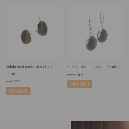
Original
Current
Original
Current
price
price
price
price
was:
is:
was:
is:
135 €.
67 €.
229 €.
114 €.
Sidabriniai auskarai su tigro
Sidabriniai auskarai su čeroitu
akimi
229
€
114
€
135
€
67
€
Į krepšelį
Į krepšelį