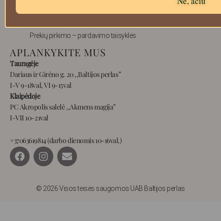
Ne, ačiū
Pristatymas
Privatumas
Prekių pirkimo – pardavimo taisyklės
APLANKYKITE MUS
Tauragėje
Dariaus ir Girėno g. 20 ,,Baltijos perlas”
I-V 9-18val, VI 9-15val
Klaipėdoje
PC Akropolis salelė ,,Akmens magija”
I-VII 10-21val
+37063619814 (darbo dienomis 10-16val.)
F
I
E
a
n
n
c
s
v
e
t
e
b
a
l
© 2026 Visos teisės saugomos UAB Baltijos perlas
o
g
o
o
r
p
k
a
e