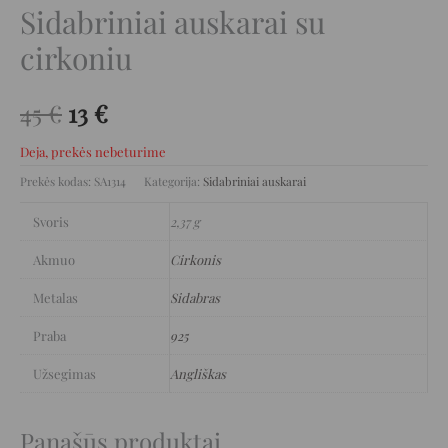
Sidabriniai auskarai su
cirkoniu
45
€
13
€
Deja, prekės nebeturime
Prekės kodas:
SA1314
Kategorija:
Sidabriniai auskarai
Svoris
2,37 g
Akmuo
Cirkonis
Metalas
Sidabras
Praba
925
Užsegimas
Angliškas
Panašūs produktai