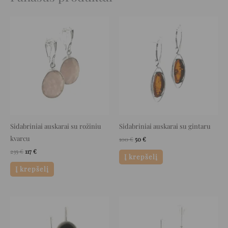
Original
Current
Original
Current
price
price
price
price
was:
is:
was:
is:
235 €.
117 €.
100 €.
50 €.
Sidabriniai auskarai su rožiniu
Sidabriniai auskarai su gintaru
kvarcu
100
€
50
€
235
€
117
€
Į krepšelį
Į krepšelį
Original
Current
Original
Current
price
price
price
price
was:
is:
was:
is:
162 €.
81 €.
189 €.
94 €.