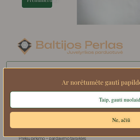
Search
Ar norėtumėte gauti papil
Taip, gauti nuolai
Apie mus
Atsiskaitymo informacija
Prekių grąžinimas
Ne, ačiū
Pristatymas
Privatumas
Prekių pirkimo – pardavimo taisyklės