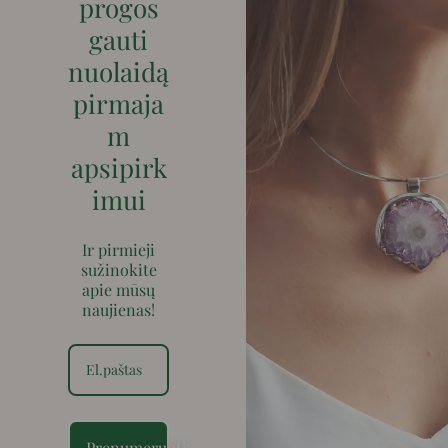
progos
gauti
nuolaidą
pirmaja
m
apsipirk
imui
Ir pirmieji
sužinokite
apie mūsų
naujienas!
Prenumeruoti