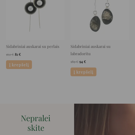
Sidabriniai auskarai su perlais
Sidabriniai auskarai su
labradoritu
162
€
81
€
189
€
94
€
Į krepšelį
Į krepšelį
Nepralei
skite