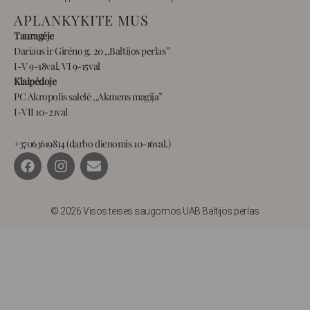
APLANKYKITE MUS
Tauragėje
Dariaus ir Girėno g. 20 ,,Baltijos perlas”
I-V 9-18val, VI 9-15val
Klaipėdoje
PC Akropolis salelė ,,Akmens magija”
I-VII 10-21val
+37063619814 (darbo dienomis 10-16val.)
F
I
E
a
n
n
c
s
v
e
t
e
b
a
l
© 2026 Visos teisės saugomos UAB Baltijos perlas
o
g
o
o
r
p
k
a
e
m