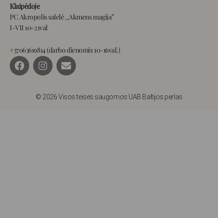
Klaipėdoje
PC Akropolis salelė ,,Akmens magija”
I-VII 10-21val
+37063619814 (darbo dienomis 10-16val.)
F
I
E
a
n
n
c
s
v
e
t
e
b
a
l
© 2026 Visos teisės saugomos UAB Baltijos perlas
o
g
o
o
r
p
k
a
e
m