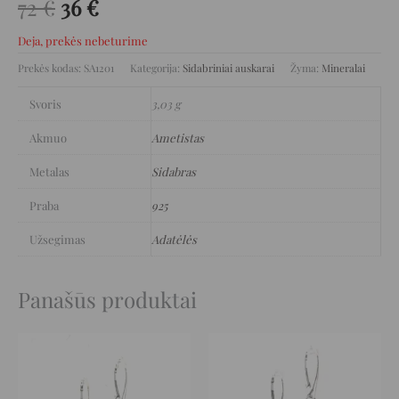
72
€
36
€
Deja, prekės nebeturime
Prekės kodas:
SA1201
Kategorija:
Sidabriniai auskarai
Žyma:
Mineralai
Svoris
3,03 g
Akmuo
Ametistas
Metalas
Sidabras
Praba
925
Užsegimas
Adatėlės
Panašūs produktai
Original
Current
Original
Current
price
price
price
price
was:
is:
was:
is:
129 €.
64 €.
140 €.
70 €.