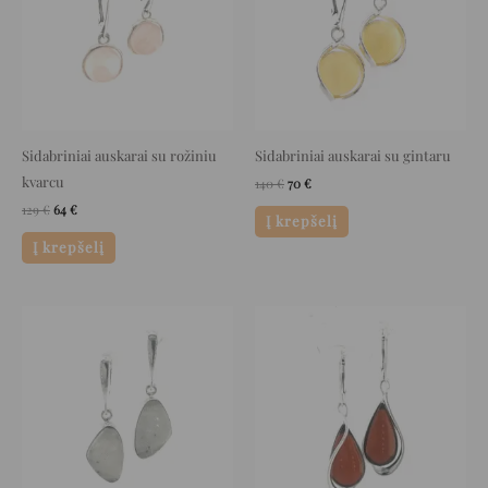
Sidabriniai auskarai su rožiniu
Sidabriniai auskarai su gintaru
kvarcu
140
€
70
€
129
€
64
€
Į krepšelį
Į krepšelį
Original
Current
Original
Current
price
price
price
price
was:
is:
was:
is:
218 €.
109 €.
120 €.
60 €.