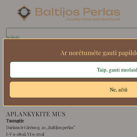
Search
Ar norėtumėte gauti papil
Apie mus
Taip, gauti nuolai
Atsiskaitymo informacija
Prekių grąžinimas
Pristatymas
Ne, ačiū
Privatumas
Prekių pirkimo – pardavimo taisyklės
APLANKYKITE MUS
Tauragėje
Dariaus ir Girėno g. 20 ,,Baltijos perlas”
I-V 9-18val, VI 9-15val