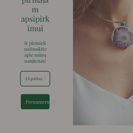
m
apsipirk
imui
Ir pirmieji
sužinokite
apie mūsų
naujienas!
Prenumeruoti