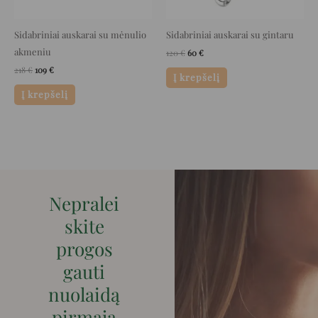
Sidabriniai auskarai su mėnulio
Sidabriniai auskarai su gintaru
akmeniu
120
€
60
€
218
€
109
€
Į krepšelį
Į krepšelį
Nepralei
skite
progos
gauti
nuolaidą
pirmaja