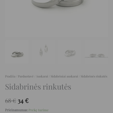
Pradžia
/
Parduotuvė
/
Auskarai
/
Sidabriniai auskarai
/ Sidabrinės rinkutės
Sidabrinės rinkutės
68
€
34
€
Prieinamumas:
Prekę turime