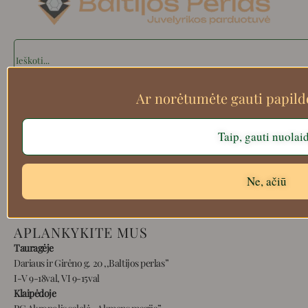
Search
Ar norėtumėte gauti papil
Apie mus
Taip, gauti nuolai
Atsiskaitymo informacija
Prekių grąžinimas
Pristatymas
Ne, ačiū
Privatumas
Prekių pirkimo – pardavimo taisyklės
APLANKYKITE MUS
Tauragėje
Dariaus ir Girėno g. 20 ,,Baltijos perlas”
I-V 9-18val, VI 9-15val
Klaipėdoje