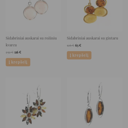
Sidabriniai auskarai su rožiniu
Sidabriniai auskarai su gintaru
kvarcu
126
€
63
€
232
€
116
€
Į krepšelį
Į krepšelį
Original
Current
Original
Current
price
price
price
price
was:
is:
was:
is:
158 €.
79 €.
100 €.
50 €.