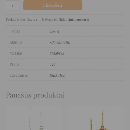
Į krepšelį
Prekės kodas:
Sa2721
Kategorija:
Sidabriniai auskarai
Svoris
2,86 g
Akmuo
-Be akmenų
Metalas
Sidabras
Praba
925
Užsegimas
Rinkutės
Panašūs produktai
Original
Current
Original
Current
price
price
price
price
was:
is:
was:
is:
232 €.
116 €.
126 €.
63 €.