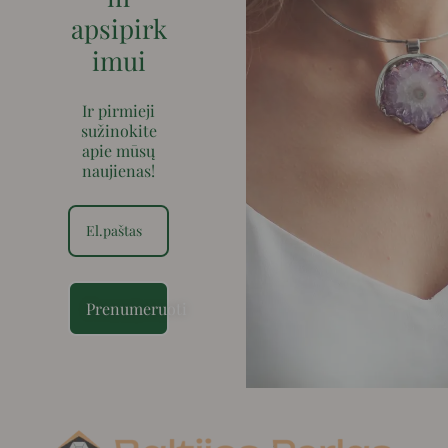
apsipirk
imui
Ir pirmieji
sužinokite
apie mūsų
naujienas!
Prenumeruoti