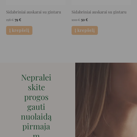
Sidabriniai auskarai su gintaru
Sidabriniai auskarai su gintaru
158
€
79
€
100
€
50
€
Į krepšelį
Į krepšelį
Nepralei
skite
progos
gauti
nuolaidą
pirmaja
m