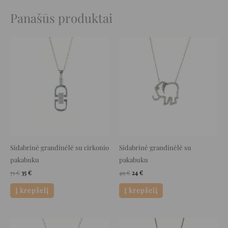
Panašūs produktai
Original
Current
Original
Current
price
price
price
price
was:
is:
was:
is:
71 €.
35 €.
49 €.
24 €.
Sidabrinė grandinėlė su cirkonio
Sidabrinė grandinėlė su
pakabuku
pakabuku
71
€
35
€
49
€
24
€
Į krepšelį
Į krepšelį
Original
Current
Original
Current