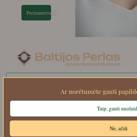
Prenumeruoti
Search
Ar norėtumėte gauti papil
Taip, gauti nuolai
Apie mus
Atsiskaitymo informacija
Prekių grąžinimas
Ne, ačiū
Pristatymas