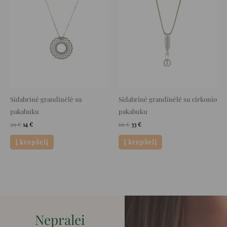
price
price
price
price
was:
is:
was:
is:
29 €.
14 €.
66 €.
33 €.
Sidabrinė grandinėlė su
Sidabrinė grandinėlė su cirkonio
pakabuku
pakabuku
29
€
14
€
66
€
33
€
Į krepšelį
Į krepšelį
Nepralei