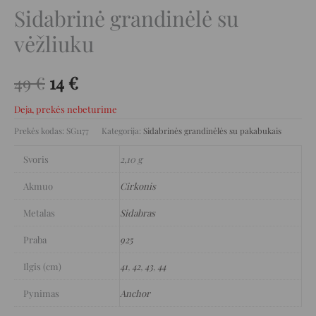
Sidabrinė grandinėlė su
vėžliuku
49
€
14
€
Deja, prekės nebeturime
Prekės kodas:
SG1177
Kategorija:
Sidabrinės grandinėlės su pakabukais
Svoris
2,10 g
Akmuo
Cirkonis
Metalas
Sidabras
Praba
925
Ilgis (cm)
41
,
42
,
43
,
44
Pynimas
Anchor