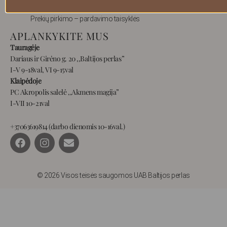
Privatumas
Prekių pirkimo – pardavimo taisyklės
APLANKYKITE MUS
Tauragėje
Dariaus ir Girėno g. 20 ,,Baltijos perlas”
I-V 9-18val, VI 9-15val
Klaipėdoje
PC Akropolis salelė ,,Akmens magija”
I-VII 10-21val
+37063619814 (darbo dienomis 10-16val.)
F
I
E
a
n
n
c
s
v
e
t
e
b
a
l
© 2026 Visos teisės saugomos UAB Baltijos perlas
o
g
o
o
r
p
k
a
e
m