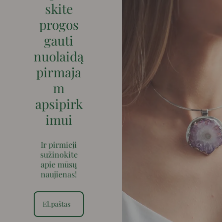
skite
progos
gauti
nuolaidą
pirmaja
m
apsipirk
imui
Ir pirmieji
sužinokite
apie mūsų
naujienas!