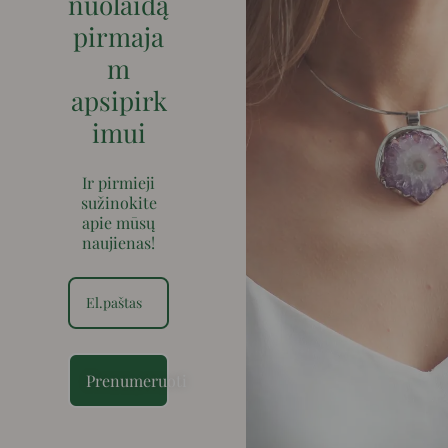
nuolaidą
pirmaja
m
apsipirk
imui
Ir pirmieji
sužinokite
apie mūsų
naujienas!
Prenumeruoti