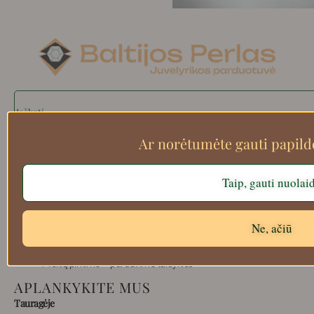
Search
Ar norėtumėte gauti papil
Apie mus
Taip, gauti nuolai
Atsiskaitymo informacija
Prekių grąžinimas
Ne, ačiū
Pristatymas
Privatumas
Prekių pirkimo – pardavimo taisyklės
APLANKYKITE MUS
Tauragėje