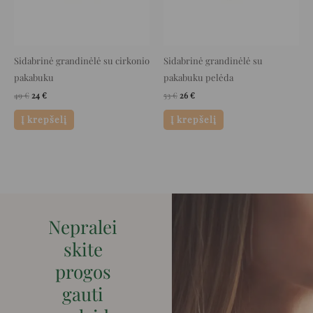
Sidabrinė grandinėlė su cirkonio
Sidabrinė grandinėlė su
pakabuku
pakabuku pelėda
49
€
24
€
53
€
26
€
Į krepšelį
Į krepšelį
Nepralei
skite
progos
gauti