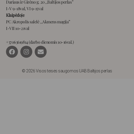
Dariaus ir Girėno g. 20 ,,Baltijos perlas”
I-V 9-18val, VI 9-15val
Klaipėdoje
PC Akropolis salelė ,,Akmens magija”
I-VII 10-21val
+37063619814 (darbo dienomis 10-16val.)
F
I
E
a
n
n
c
s
v
e
t
e
b
a
l
© 2026 Visos teisės saugomos UAB Baltijos perlas
o
g
o
o
r
p
k
a
e
m