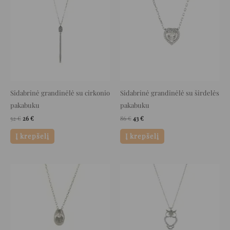
was:
is:
was:
is:
52 €.
26 €.
86 €.
43 €.
Sidabrinė grandinėlė su cirkonio
Sidabrinė grandinėlė su širdelės
pakabuku
pakabuku
52
€
26
€
86
€
43
€
Į krepšelį
Į krepšelį
Original
Current
Original
Current
price
price
price
price
was:
is:
was:
is:
49 €.
24 €.
53 €.
26 €.