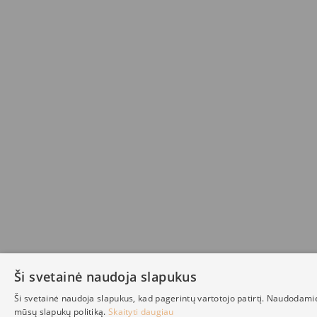
Ši svetainė naudoja slapukus
Ši svetainė naudoja slapukus, kad pagerintų vartotojo patirtį. Naudodami
mūsų slapukų politiką.
Skaityti daugiau