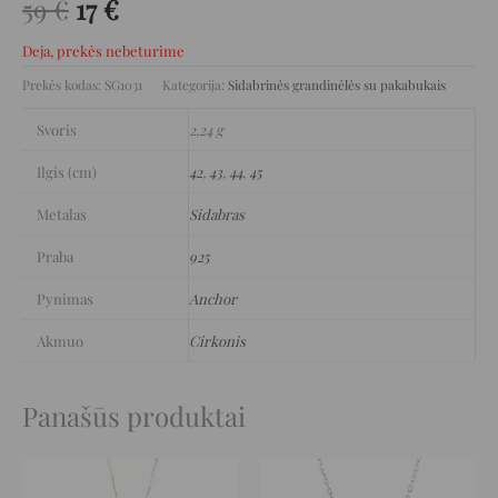
59
€
17
€
Deja, prekės nebeturime
Prekės kodas:
SG1031
Kategorija:
Sidabrinės grandinėlės su pakabukais
Svoris
2,24 g
Ilgis (cm)
42
,
43
,
44
,
45
Metalas
Sidabras
Praba
925
Pynimas
Anchor
Akmuo
Cirkonis
Panašūs produktai
Original
Current
Original
Current
price
price
price
price