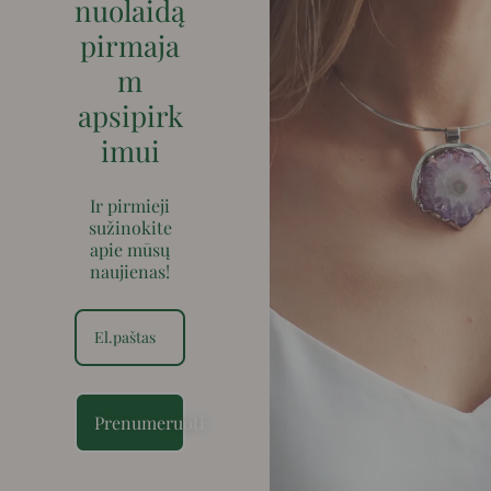
nuolaidą
pirmaja
m
apsipirk
imui
Ir pirmieji
sužinokite
apie mūsų
naujienas!
Prenumeruoti