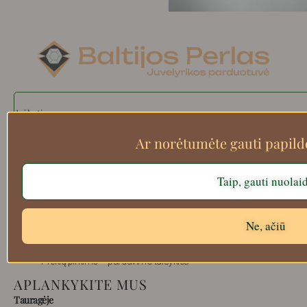
Search
Ar norėtumėte gauti papil
Apie mus
Taip, gauti nuolai
Atsiskaitymo informacija
Prekių grąžinimas
Ne, ačiū
Pristatymas
Privatumas
Prekių pirkimo – pardavimo taisyklės
APLANKYKITE MUS
Tauragėje