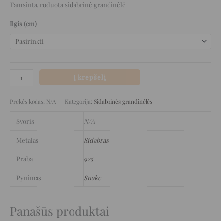
Tamsinta, roduota sidabrinė grandinėlė
Ilgis (cm)
Į krepšelį
Prekės kodas:
N/A
Kategorija:
Sidabrinės grandinėlės
Svoris
N/A
Metalas
Sidabras
Praba
925
Pynimas
Snake
Panašūs produktai