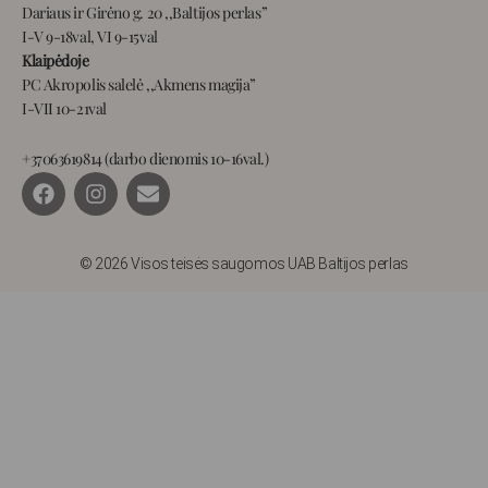
Dariaus ir Girėno g. 20 ,,Baltijos perlas”
I-V 9-18val, VI 9-15val
Klaipėdoje
PC Akropolis salelė ,,Akmens magija”
I-VII 10-21val
+37063619814 (darbo dienomis 10-16val.)
F
I
E
a
n
n
c
s
v
e
t
e
b
a
l
© 2026 Visos teisės saugomos UAB Baltijos perlas
o
g
o
o
r
p
k
a
e
m