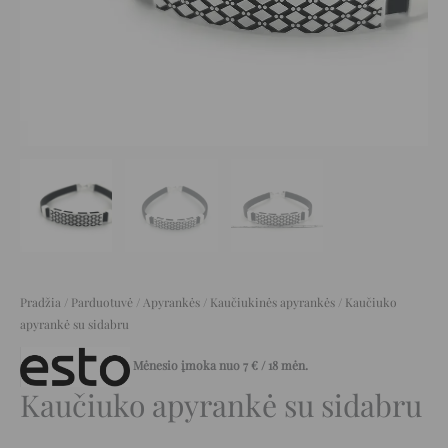
Pradžia
/
Parduotuvė
/
Apyrankės
/
Kaučiukinės apyrankės
/ Kaučiuko
apyrankė su sidabru
Mėnesio įmoka nuo
7
€
/ 18 mėn.
Kaučiuko apyrankė su sidabru