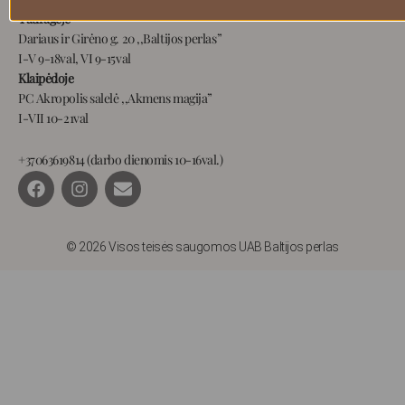
Tauragėje
Dariaus ir Girėno g. 20 ,,Baltijos perlas”
I-V 9-18val, VI 9-15val
Klaipėdoje
PC Akropolis salelė ,,Akmens magija”
I-VII 10-21val
+37063619814 (darbo dienomis 10-16val.)
F
I
E
a
n
n
c
s
v
e
t
e
b
a
l
© 2026 Visos teisės saugomos UAB Baltijos perlas
o
g
o
o
r
p
k
a
e
m