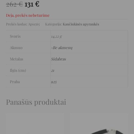
262
€
131
€
Deja, prekės nebeturime
Prekės kodas:
Aps1565
Kategorija:
Kaučiukinės apyrankės
Svoris
14,22 g
Akmuo
-Be akmenų
Metalas
Sidabras
Ilgis (cm)
21
Praba
925
Panašūs produktai
Original
Current
Original
Current
price
price
price
price
was:
is:
was:
is:
2.908 €.
1.459 €.
238 €.
120 €.