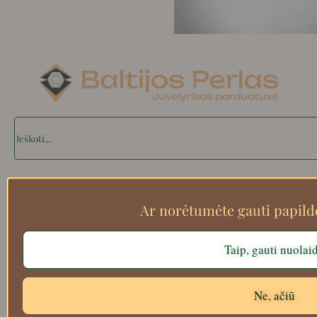
Search
Apie mus
Ar norėtumėte gauti papil
Atsiskaitymo informacija
Prekių grąžinimas
Taip, gauti nuolai
Pristatymas
Privatumas
Prekių pirkimo – pardavimo taisyklės
Ne, ačiū
APLANKYKITE MUS