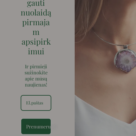
gauti
nuolaidą
pirmaja
m
apsipirk
imui
Ir pirmieji
sužinokite
apie mūsų
naujienas!
Prenumeruoti