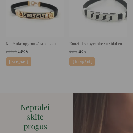
Kaučiuko apyrankė su auksu
Kaučiuko apyrankė su sidabru
2.908
€
1.459
€
238
€
120
€
Į krepšelį
Į krepšelį
Nepralei
skite
progos